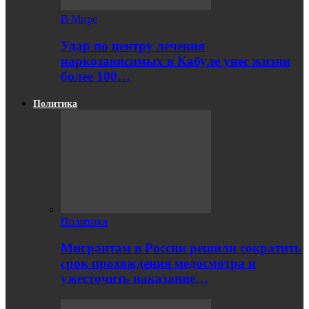
В Мире
Удар по центру лечения
наркозависимых в Кабуле унес жизни
более 100…
Политика
Политика
Мигрантам в России решили сократить
срок прохождения медосмотра и
ужесточить наказание…