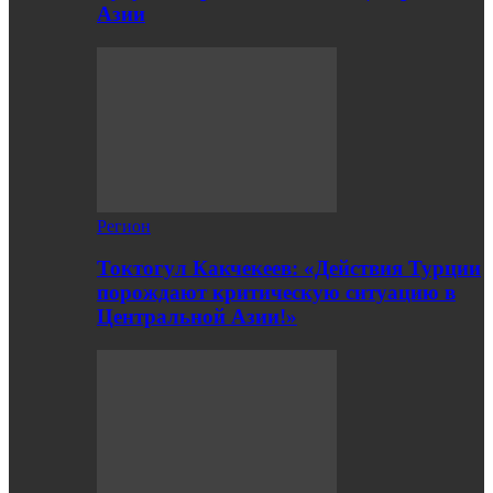
Азии
Регион
Токтогул Какчекеев: «Действия Турции
порождают критическую ситуацию в
Центральной Азии!»