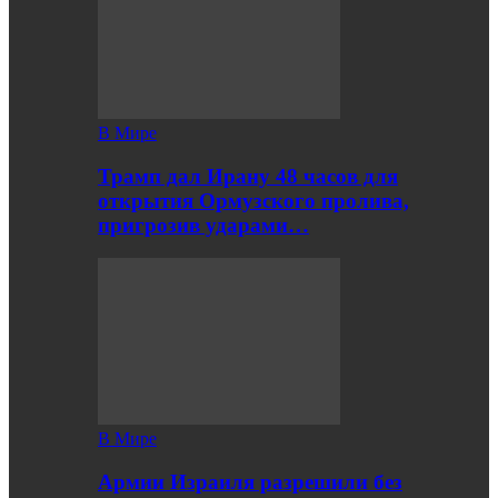
В Мире
Трамп дал Ирану 48 часов для
открытия Ормузского пролива,
пригрозив ударами…
В Мире
Армии Израиля разрешили без