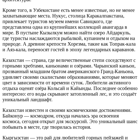
Кроме того, в Узбекистане есть менее известные, но не менее
захватывающие места. Нукус, столица Каракалпакстана,
привлекает туристов музеем имени Савицкого, где
представлена одна из крупнейших коллекций авангарда в
мире. В пустыне Кызылкум можно найти озеро Айдаркуль,
где туристы наслаждаются рыбалкой, купанием и отдыхом на
природе. А древние крепости Хорезма, такие как Топрак-кала
и Аяз-кала, переносят гостей в эпоху легендарных караванов.
Казахстан — страна, где величественные степи соседствуют с
горными хребтами, каньонами и озёрами. Чарынский каньон,
прозванный младшим братом американского Гранд-Каньона,
удивляет своими скалистыми образованиями, которые меняют
цвет в зависимости от времени суток. Любители активного
отдыха оценят озёра Кольсай и Кайынды. Последнее особенно
интересно: его воды скрывают затопленный лес, и это создаёт
уникальный ландшафт.
Казахстан известен и своими космическими достижениями.
Байконур — космодром, откуда началась эра освоения
космоса, сегодня открыт для экскурсий. Это уникальный шанс
побывать в месте, где творилась история.
Кыргызстан — это рай для любителей горных пейзажей и