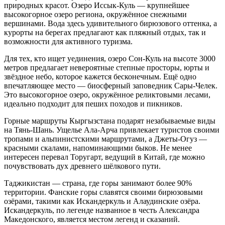
природных красот. Озеро Иссык-Куль — крупнейшее
высокогорное озеро региона, окружённое снежными
вершинами. Вода здесь удивительного бирюзового оттенка, а
курорты на берегах предлагают как пляжный отдых, так и
возможности для активного туризма.
Для тех, кто ищет уединения, озеро Сон-Куль на высоте 3000
метров предлагает невероятные степные просторы, юрты и
звёздное небо, которое кажется бесконечным. Ещё одно
впечатляющее место — биосферный заповедник Сары-Челек.
Это высокогорное озеро, окружённое реликтовыми лесами,
идеально подходит для пеших походов и пикников.
Горные маршруты Кыргызстана подарят незабываемые виды
на Тянь-Шань. Ущелье Ала-Арча привлекает туристов своими
тропами и альпинистскими маршрутами, а Джеты-Огуз —
красными скалами, напоминающими быков. Не менее
интересен перевал Торугарт, ведущий в Китай, где можно
почувствовать дух древнего шёлкового пути.
Таджикистан — страна, где горы занимают более 90%
территории. Фанские горы славятся своими бирюзовыми
озёрами, такими как Искандеркуль и Алаудинские озёра.
Искандеркуль, по легенде названное в честь Александра
Македонского, является местом легенд и сказаний.