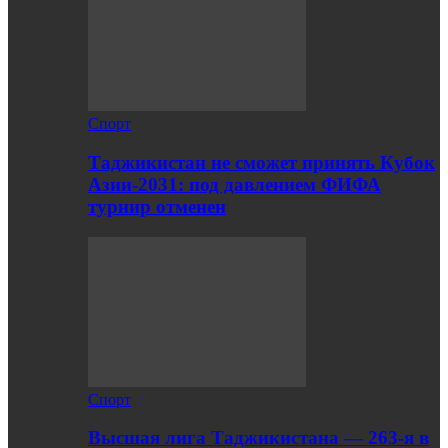
Спорт
Таджикистан не сможет принять Кубок
Азии-2031: под давлением ФИФА
турнир отменен
Спорт
Высшая лига Таджикистана — 263-я в