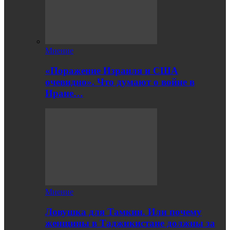
Мнение
«Поражение Израиля и США
очевидно». Что думают о войне в
Иране…
Мнение
Ловушка для Тамкин. Или почему
женщины в Таджикистане должны за