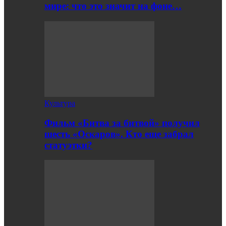
мире: что это значит на фоне…
Культура
Фильм «Битва за битвой» получил
шесть «Оскаров». Кто еще забрал
статуэтки?