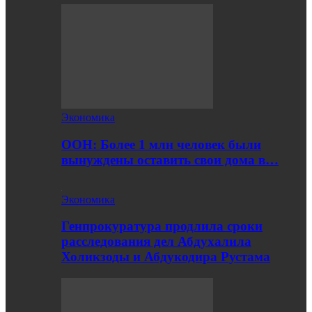
Экономика
ООН: Более 1 млн человек были
вынуждены оставить свои дома в…
Экономика
Генпрокуратура продлила сроки
расследования дел Абдухалила
Холикзоды и Абдукодира Рустама