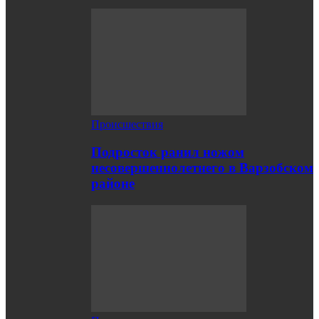
Происшествия
Подросток ранил ножом
несовершеннолетнего в Варзобском
районе