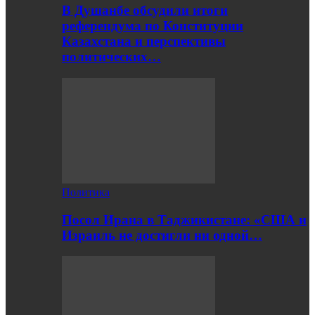
В Душанбе обсудили итоги
референдума по Конституции
Казахстана и перспективы
политических…
Политика
Посол Ирана в Таджикистане: «США и
Израиль не достигли ни одной…