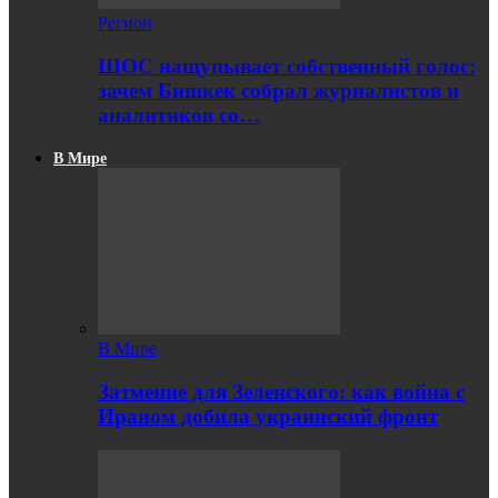
Регион
ШОС нащупывает собственный голос:
зачем Бишкек собрал журналистов и
аналитиков со…
В Мире
В Мире
Затмение для Зеленского: как война с
Ираном добила украинский фронт