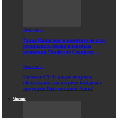
Экономика
Глава Налогового комитета не стал
раскрывать имени владельца
компании “Кафолат Содироту…
Экономика
Саммит С5+1: какие вопросы
обсуждались на встрече Байдена с
лидерами Центральной Азии?
Мнение