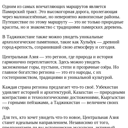
Одним из самых впечатляющих маршрутов является
Памирский тракт. Это высокогорная дорога, пролегающая
через малонаселённые, но невероятно живописные районы.
Путешествие по этому маршруту — это не только природные
красоты, но и знакомство с традициями памирских деревень.
В Таджикистане также можно увидеть уникальные
археологические памятники, такие как Хульбук — древний
город-крепость, сохранивший свою атмосферу и сегодня.
Центральная Азия — это регион, где природа и история
гармонично переплетаются. Здесь можно увидеть
заснеженные горы, пустыни, степи и прозрачные озёра. Но
главное богатство региона — это его народы, с их
гостеприимством, традициями и уникальной культурой.
Каждая страна региона предлагает что-то своё. Узбекистан
удивляет историей и архитектурой, Казахстан — природными
контрастами и технологическими достижениями, Кыргызстан
— горными пейзажами, а Таджикистан — величием своих
гор.
Для тех, кто хочет увидеть что-то новое, Центральная Азия
станет идеальным направлением. Независимо от того,
предпочитаете ли вы исторические экскурсии, активный