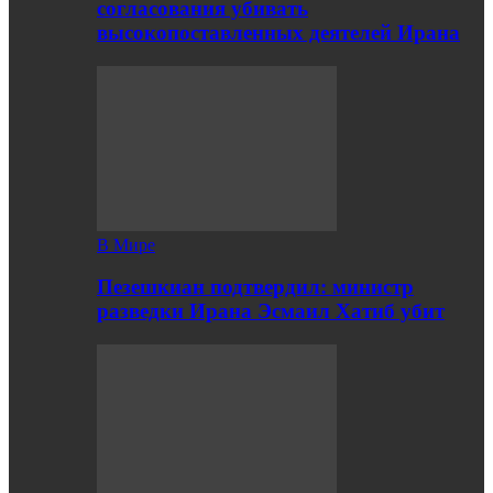
согласования убивать
высокопоставленных деятелей Ирана
В Мире
Пезешкиан подтвердил: министр
разведки Ирана Эсмаил Хатиб убит