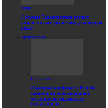
Спорт
Сборные Таджикистана разных
возрастов выходят на международную
арену
Происшествия
Происшествия
Семейный конфликт в Кулябе
закончился поножовщиной:
мужчина подозревается в
нападении на…