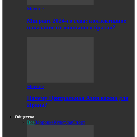
Мнение
Мигрант 2024-го года: коллективное
наказание от «большого брата»?
Мнение
Почему Центральная Азия важна для
Ирана?
Общество
Все
Здоровье
Культура
Спорт