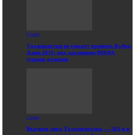
Спорт
Таджикистан не сможет принять Кубок
Азии-2031: под давлением ФИФА
турнир отменен
Спорт
Высшая лига Таджикистана — 263-я в