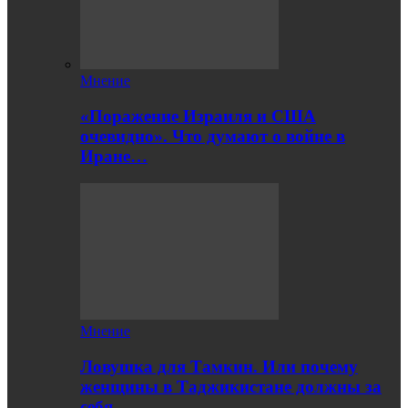
Мнение
«Поражение Израиля и США
очевидно». Что думают о войне в
Иране…
Мнение
Ловушка для Тамкин. Или почему
женщины в Таджикистане должны за
себя…