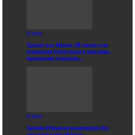
В Мире
Трамп дал Ирану 48 часов для
открытия Ормузского пролива,
пригрозив ударами…
В Мире
Армии Израиля разрешили без
согласования убивать