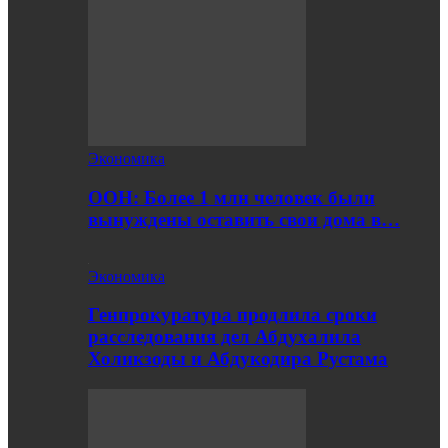
Экономика
ООН: Более 1 млн человек были
вынуждены оставить свои дома в…
Экономика
Генпрокуратура продлила сроки
расследования дел Абдухалила
Холикзоды и Абдукодира Рустама