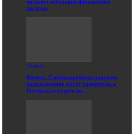
частью глобальной финансовой
системы
Новости
Reuters: Северокорейское ракетное
подразделение могут развернуть в
России для ударов по…