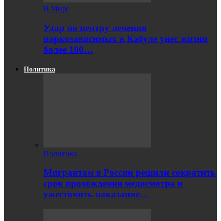
В Мире
Удар по центру лечения
наркозависимых в Кабуле унес жизни
более 100…
Политика
Политика
Мигрантам в России решили сократить
срок прохождения медосмотра и
ужесточить наказание…