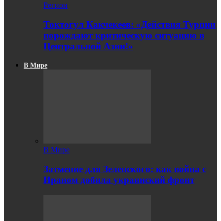
Регион
Токтогул Какчекеев: «Действия Турции
порождают критическую ситуацию в
Центральной Азии!»
В Мире
В Мире
Затмение для Зеленского: как война с
Ираном добила украинский фронт