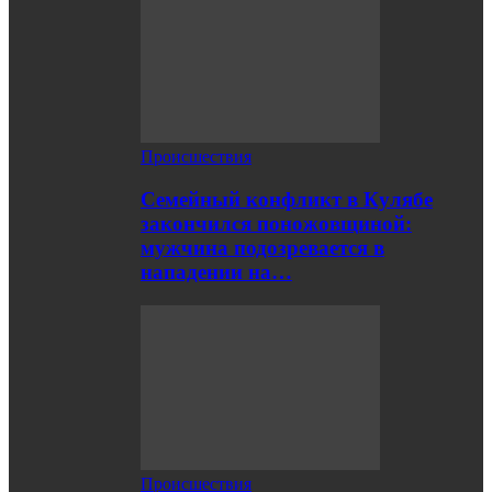
Происшествия
Семейный конфликт в Кулябе
закончился поножовщиной:
мужчина подозревается в
нападении на…
Происшествия