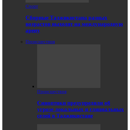
Спорт
Сборные Таджикистана разных
возрастов выходят на международную
арену
Происшествия
Происшествия
Синоптики предупредили об
угрозе локальных и гляциальных
селей в Таджикистане