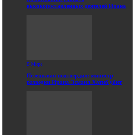
высокопоставленных деятелей Ирана
В Мире
Пезешкиан подтвердил: министр
разведки Ирана Эсмаил Хатиб убит