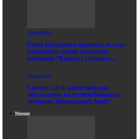
Экономика
Глава Налогового комитета не стал
раскрывать имени владельца
компании “Кафолат Содироту…
Экономика
Саммит С5+1: какие вопросы
обсуждались на встрече Байдена с
лидерами Центральной Азии?
Мнение