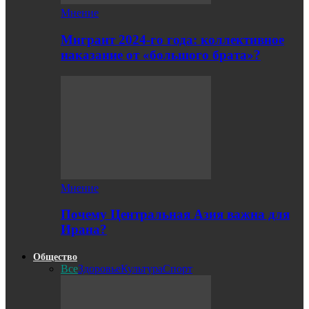
Мнение
Мигрант 2024-го года: коллективное
наказание от «большого брата»?
Мнение
Почему Центральная Азия важна для
Ирана?
Общество
Все
Здоровье
Культура
Спорт