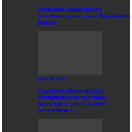
Подросток ранил ножом
несовершеннолетнего в Варзобском
районе
Происшествия
Спасатели обнаружили в
Зарафшоне тело мужчины,
пропавшего после падения
автомобиля в…