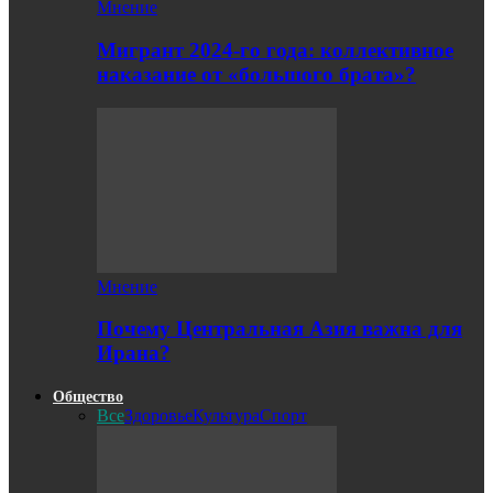
Мнение
Мигрант 2024-го года: коллективное
наказание от «большого брата»?
Мнение
Почему Центральная Азия важна для
Ирана?
Общество
Все
Здоровье
Культура
Спорт