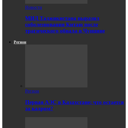
Новости
МИД Таджикистана выразил
соболезнования Китаю после
трагического обвала в Чунцине
Регион
Регион
Первая АЭС в Казахстане: что остается
за кадром?