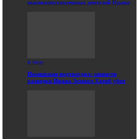
высокопоставленных деятелей Ирана
В Мире
Пезешкиан подтвердил: министр
разведки Ирана Эсмаил Хатиб убит