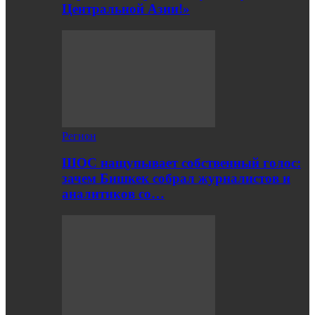
Центральной Азии!»
Регион
ШОС нащупывает собственный голос:
зачем Бишкек собрал журналистов и
аналитиков со…