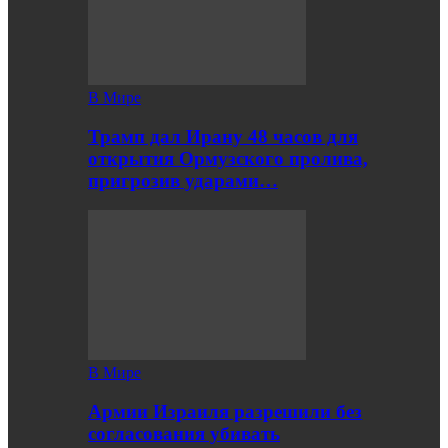
В Мире
Трамп дал Ирану 48 часов для
открытия Ормузского пролива,
пригрозив ударами…
В Мире
Армии Израиля разрешили без
согласования убивать