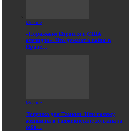
Мнение
«Поражение Израиля и США
очевидно». Что думают о войне в
Иране…
Мнение
Ловушка для Тамкин. Или почему
женщины в Таджикистане должны за
себя…