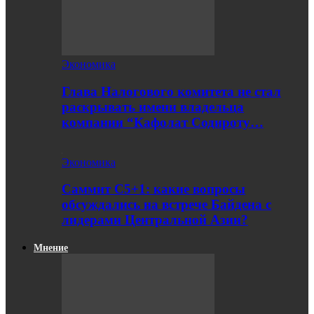
Экономика
Глава Налогового комитета не стал
раскрывать имени владельца
компании “Кафолат Содироту…
Экономика
Саммит С5+1: какие вопросы
обсуждались на встрече Байдена с
лидерами Центральной Азии?
Мнение