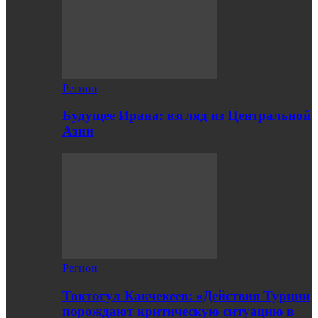
Регион
Будущее Ирана: взгляд из Центральной
Азии
Регион
Токтогул Какчекеев: «Действия Турции
порождают критическую ситуацию в