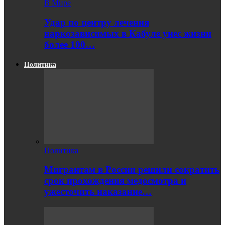
В Мире
Удар по центру лечения
наркозависимых в Кабуле унес жизни
более 100…
Политика
Политика
Мигрантам в России решили сократить
срок прохождения медосмотра и
ужесточить наказание…