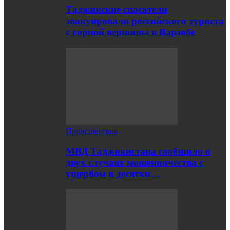
Таджикские спасатели
эвакуировали российского туриста
с горной вершины в Варзобе
Происшествия
МВД Таджикистана сообщило о
двух случаях мошенничества с
ущербом в десятки…