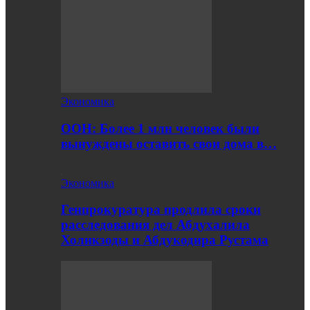
Экономика
ООН: Более 1 млн человек были
вынуждены оставить свои дома в…
Экономика
Генпрокуратура продлила сроки
расследования дел Абдухалила
Холикзоды и Абдукодира Рустама