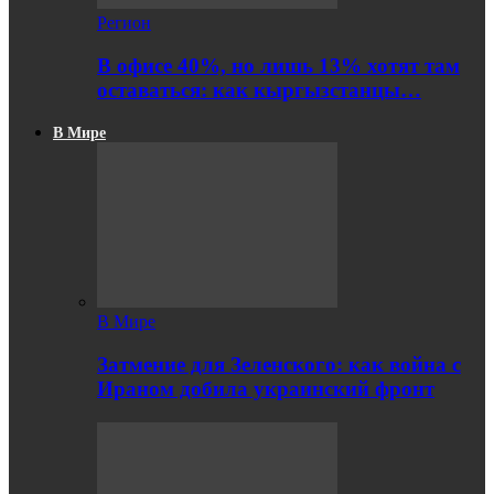
Регион
В офисе 40%, но лишь 13% хотят там
оставаться: как кыргызстанцы…
В Мире
В Мире
Затмение для Зеленского: как война с
Ираном добила украинский фронт