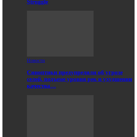
Struggle
Новости
Синоптики предупредили об угрозе
селей, подъеме уровня рек и ухудшении
качества…