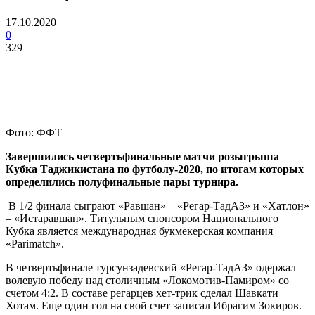
17.10.2020
0
329
Фото: ФФТ
Завершились четвертьфинальные матчи розыгрыша
Кубка Таджикистана по футболу-2020, по итогам которых
определились полуфинальные пары турнира.
В 1/2 финала сыграют «Равшан» – «Регар-ТадАЗ» и «Хатлон»
– «Истаравшан». Титульным
спонсором Национального
Кубка является международная букмекерская компания
«Parimatch».
В четвертьфинале турсунзадевский «Регар-ТадАЗ» одержал
волевую победу над столичным «Локомотив-Памиром» со
счетом 4:2. В составе регарцев хет-трик сделал Шавкати
Хотам. Еще один гол на свой счет записал Ибрагим Зокиров.