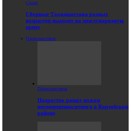
Спорт
Сборные Таджикистана разных
возрастов выходят на международную
арену
Происшествия
Происшествия
Подросток ранил ножом
несовершеннолетнего в Варзобском
районе