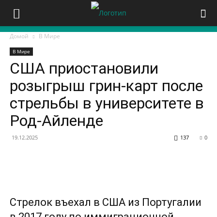
Домой
В Мире
В Мире
США приостановили
розыгрыш грин-карт после
стрельбы в университете в
Род-Айленде
19.12.2025
137
0
Стрелок въехал в США из Португалии
в 2017 году по иммиграционной