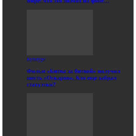
мире: что это значит на фоне…
Культура
Фильм «Битва за битвой» получил
шесть «Оскаров». Кто еще забрал
статуэтки?