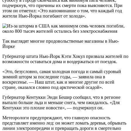
субботу в городе скончались как минимум пять человек,
подчеркнув, что причины их смерти пока выясняются. При
этом он отметил: «Это напоминание о том, что каждый год
жители Нью-Йорка погибают от холода».
Так выглядят многие продовольственые магазины в Нью-
Йорке
Губернатор штата Нью-Йорк Кэти Хокул призвала жителей по
возможности оставаться дома и воздержаться от поездок.
«Это, безусловно, самая холодная погода и самый суровый
зимний шторм за последние годы, — заявила она в
воскресенье. — Наш штат, как и многие другие по всей
стране, оказался словно под арктической осадой».
Губернатор Кентукки Энди Бешир сообщил, что в регионе
выпало больше льда и меньше снега, чем ожидалось. «Для
Кентукки это плохие новости», — подчеркнул он.
Метеорологи предупреждают, что главную опасность
представляет именно лед: он может ломать деревья, обрывать
линии электропередачи и превращать дороги в смертельно