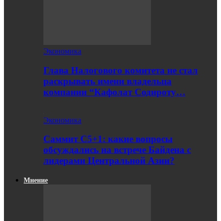
Экономика
Глава Налогового комитета не стал
раскрывать имени владельца
компании “Кафолат Содироту…
Экономика
Саммит С5+1: какие вопросы
обсуждались на встрече Байдена с
лидерами Центральной Азии?
Мнение