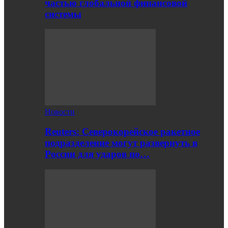
частью глобальной финансовой
системы
Новости
Reuters: Северокорейское ракетное
подразделение могут развернуть в
России для ударов по…