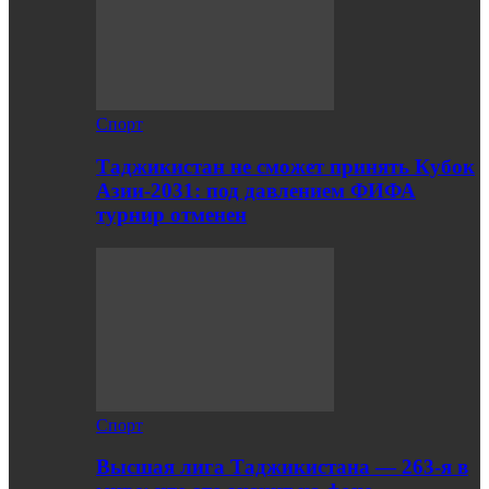
Спорт
Таджикистан не сможет принять Кубок
Азии-2031: под давлением ФИФА
турнир отменен
Спорт
Высшая лига Таджикистана — 263-я в