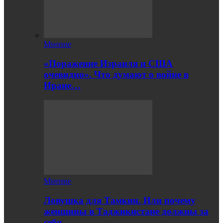
Мнение
«Поражение Израиля и США
очевидно». Что думают о войне в
Иране…
Мнение
Ловушка для Тамкин. Или почему
женщины в Таджикистане должны за
себя…