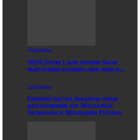
Экономика
ООН: Более 1 млн человек были
вынуждены оставить свои дома в…
Экономика
Генпрокуратура продлила сроки
расследования дел Абдухалила
Холикзоды и Абдукодира Рустама