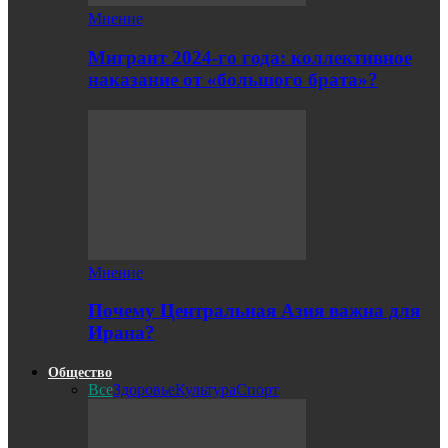
Мнение
Мигрант 2024-го года: коллективное
наказание от «большого брата»?
Мнение
Почему Центральная Азия важна для
Ирана?
Общество
Все
Здоровье
Культура
Спорт