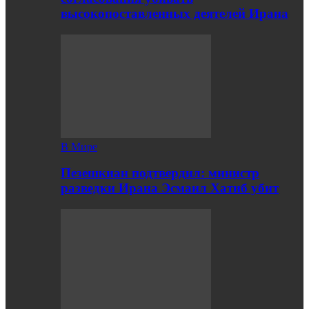
высокопоставленных деятелей Ирана
В Мире
Пезешкиан подтвердил: министр
разведки Ирана Эсмаил Хатиб убит