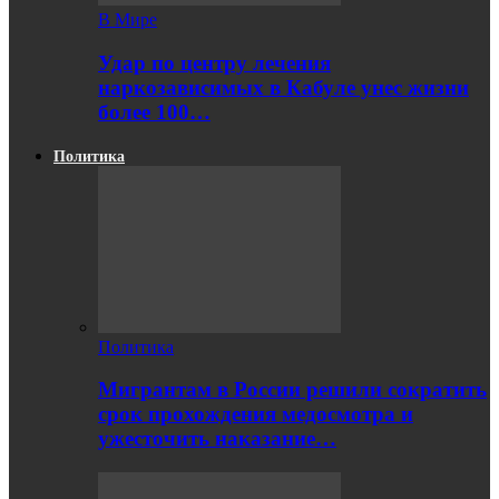
В Мире
Удар по центру лечения
наркозависимых в Кабуле унес жизни
более 100…
Политика
Политика
Мигрантам в России решили сократить
срок прохождения медосмотра и
ужесточить наказание…