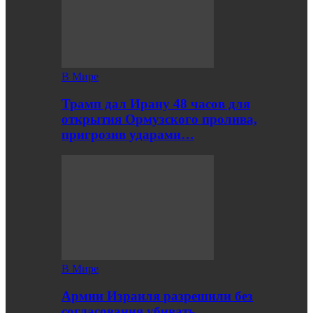
В Мире
Трамп дал Ирану 48 часов для
открытия Ормузского пролива,
пригрозив ударами…
В Мире
Армии Израиля разрешили без
согласования убивать