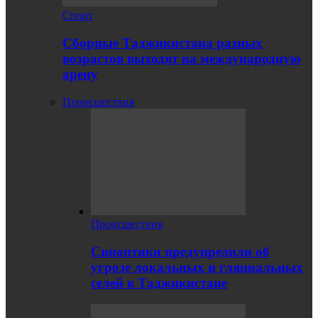
Спорт
Сборные Таджикистана разных
возрастов выходят на международную
арену
Происшествия
Происшествия
Синоптики предупредили об
угрозе локальных и гляциальных
селей в Таджикистане