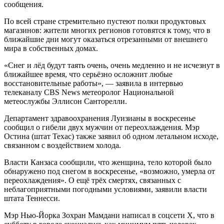
сообщения.
По всей стране стремительно пустеют полки продуктовых
магазинов: жители многих регионов готовятся к тому, что в
ближайшие дни могут оказаться отрезанными от внешнего
мира в собственных домах.
«Снег и лёд будут таять очень, очень медленно и не исчезнут в
ближайшее время, что серьёзно осложнит любые
восстановительные работы», — заявила в интервью
телеканалу CBS News метеоролог Национальной
метеослужбы Эллисон Санторелли.
Департамент здравоохранения Луизианы в воскресенье
сообщил о гибели двух мужчин от переохлаждения. Мэр
Остина (штат Техас) также заявил об одном летальном исходе,
связанном с воздействием холода.
Власти Канзаса сообщили, что женщина, тело которой было
обнаружено под снегом в воскресенье, «возможно, умерла от
переохлаждения». О ещё трёх смертях, связанных с
неблагоприятными погодными условиями, заявили власти
штата Теннесси.
Мэр Нью-Йорка Зохран Мамдани написал в соцсети X, что в