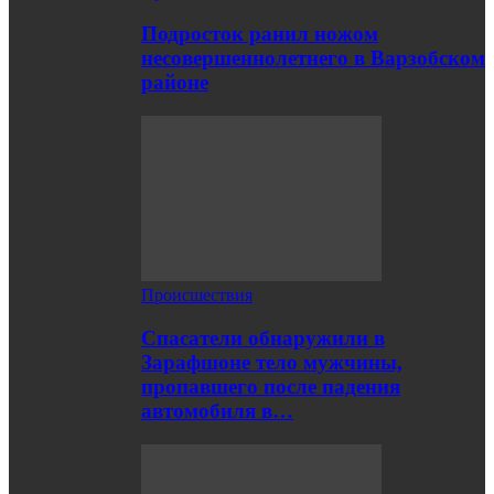
Подросток ранил ножом
несовершеннолетнего в Варзобском
районе
Происшествия
Спасатели обнаружили в
Зарафшоне тело мужчины,
пропавшего после падения
автомобиля в…