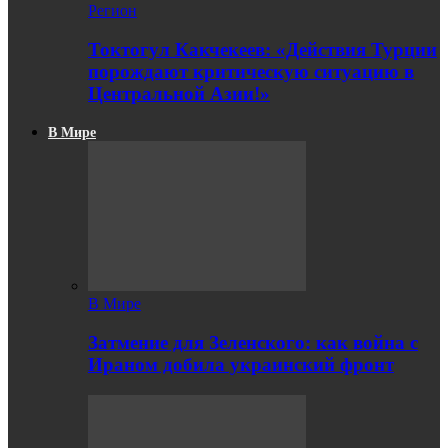
Регион
Токтогул Какчекеев: «Действия Турции
порождают критическую ситуацию в
Центральной Азии!»
В Мире
В Мире
Затмение для Зеленского: как война с
Ираном добила украинский фронт