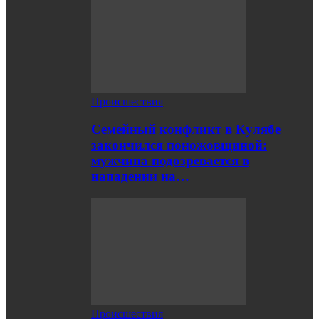
Происшествия
Семейный конфликт в Кулябе
закончился поножовщиной:
мужчина подозревается в
нападении на…
Происшествия