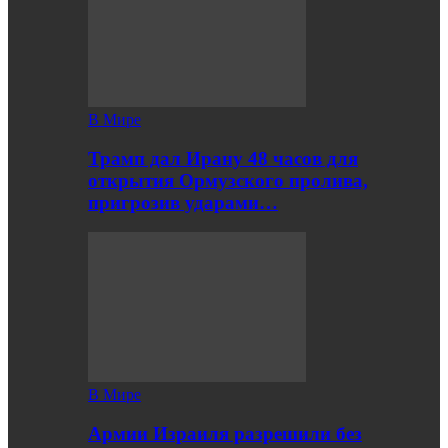
В Мире
Трамп дал Ирану 48 часов для
открытия Ормузского пролива,
пригрозив ударами…
В Мире
Армии Израиля разрешили без