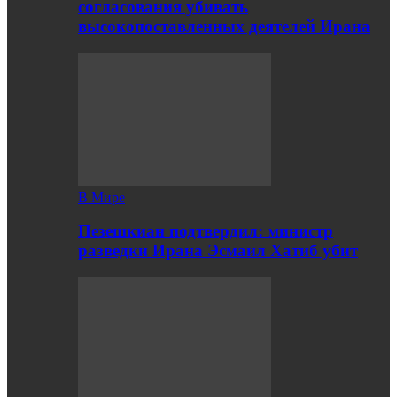
согласования убивать
высокопоставленных деятелей Ирана
В Мире
Пезешкиан подтвердил: министр
разведки Ирана Эсмаил Хатиб убит