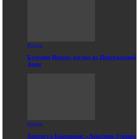
Регион
Будущее Ирана: взгляд из Центральной
Азии
Регион
Токтогул Какчекеев: «Действия Турции