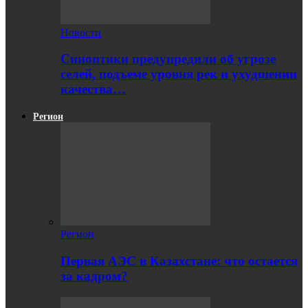
Новости
Синоптики предупредили об угрозе
селей, подъеме уровня рек и ухудшении
качества…
Регион
Регион
Первая АЭС в Казахстане: что остается
за кадром?