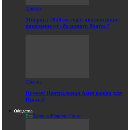
Мнение
Мигрант 2024-го года: коллективное
наказание от «большого брата»?
Мнение
Почему Центральная Азия важна для
Ирана?
Общество
Все
Здоровье
Культура
Спорт