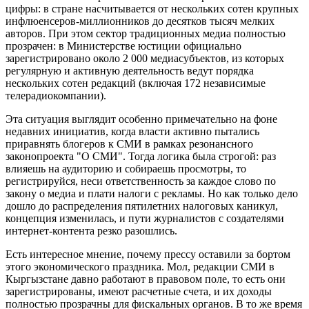
цифры: в стране насчитывается от нескольких сотен крупных
инфлюенсеров-миллионников до десятков тысяч мелких
авторов. При этом сектор традиционных медиа полностью
прозрачен: в Министерстве юстиции официально
зарегистрировано около 2 000 медиасубъектов, из которых
регулярную и активную деятельность ведут порядка
нескольких сотен редакций (включая 172 независимые
телерадиокомпании).
Эта ситуация выглядит особенно примечательно на фоне
недавних инициатив, когда власти активно пытались
приравнять блогеров к СМИ в рамках резонансного
законопроекта "О СМИ". Тогда логика была строгой: раз
влияешь на аудиторию и собираешь просмотры, то
регистрируйся, неси ответственность за каждое слово по
закону о медиа и плати налоги с рекламы. Но как только дело
дошло до распределения пятилетних налоговых каникул,
концепция изменилась, и пути журналистов с создателями
интернет-контента резко разошлись.
Есть интересное мнение, почему прессу оставили за бортом
этого экономического праздника. Мол, редакции СМИ в
Кыргызстане давно работают в правовом поле, то есть они
зарегистрированы, имеют расчетные счета, и их доходы
полностью прозрачны для фискальных органов. В то же время