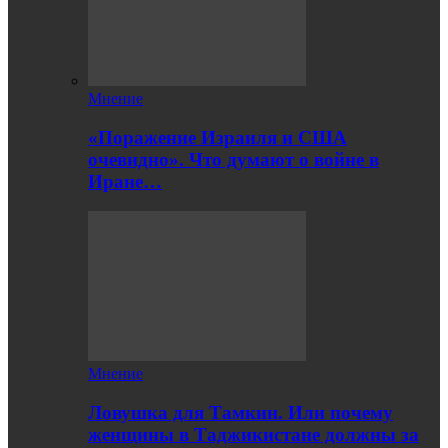
Мнение
«Поражение Израиля и США
очевидно». Что думают о войне в
Иране…
Мнение
Ловушка для Тамкин. Или почему
женщины в Таджикистане должны за