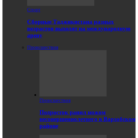
Спорт
Сборные Таджикистана разных
возрастов выходят на международную
арену
Происшествия
Происшествия
Подросток ранил ножом
несовершеннолетнего в Варзобском
районе