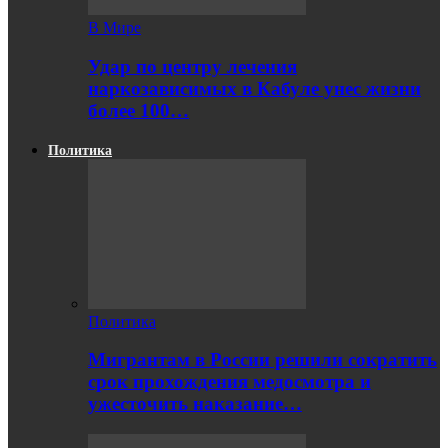
В Мире
Удар по центру лечения
наркозависимых в Кабуле унес жизни
более 100…
Политика
Политика
Мигрантам в России решили сократить
срок прохождения медосмотра и
ужесточить наказание…