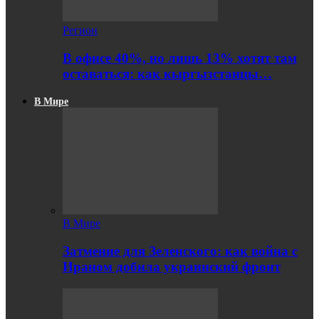
Регион
В офисе 40%, но лишь 13% хотят там
оставаться: как кыргызстанцы…
В Мире
В Мире
Затмение для Зеленского: как война с
Ираном добила украинский фронт