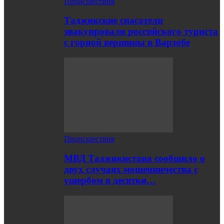
Происшествия
Таджикские спасатели
эвакуировали российского туриста
с горной вершины в Варзобе
Происшествия
МВД Таджикистана сообщило о
двух случаях мошенничества с
ущербом в десятки…