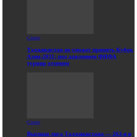
Спорт
Таджикистан не сможет принять Кубок
Азии-2031: под давлением ФИФА
турнир отменен
Спорт
Высшая лига Таджикистана — 263-я в