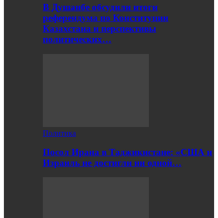
В Душанбе обсудили итоги
референдума по Конституции
Казахстана и перспективы
политических…
Политика
Посол Ирана в Таджикистане: «США и
Израиль не достигли ни одной…