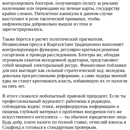
контролировать блогеров, получающих оплату за рекламу
наличными или переводами на личные карты, государству
крайне сложно. Пятилетние каникулы в данном случае
выступают в роли тактической приманки, чтобы
инфлюенсеры добровольно вышли из тени и
зарегистрировались.
Tакже берется в расчет политический прагматизм.
Независимая пресса в Кыргызстане традиционно выполняет
контролирующую функцию, регулярно критикуя решения
госорганов и проводя расследования. Блогеры же, обладая
огромным охватом молодежной аудитории, представляют
собой мощный электоральный ресурс. Финансовые поблажки
для них выглядят как сильный стратегический ход: молодежь
довольна прогрессивными реформами, а сами лидеры мнений
едва ли станут критиковать власть, избавившую их от налогов
на пять лет.
В итоге сложился любопытный правовой прецедент. Если ты
профессиональный журналист: работаешь в редакции,
соблюдаешь кодекс этики, верифицируешь информацию и
пишешь глубокий материал о проблемах внедрения того же
искусственного интеллекта — ты обычное юридическое лицо.
Будь добр, плати налоги по полной ставке, отчисляй взносы в
Соцфонд и готовься к стандартным проверкам.