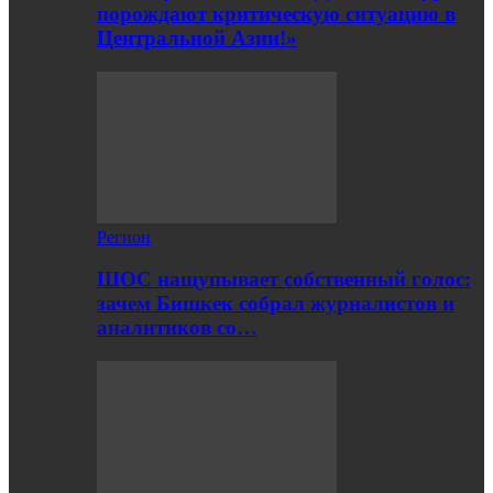
порождают критическую ситуацию в
Центральной Азии!»
Регион
ШОС нащупывает собственный голос:
зачем Бишкек собрал журналистов и
аналитиков со…