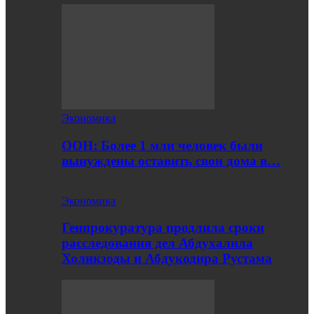
Экономика
ООН: Более 1 млн человек были
вынуждены оставить свои дома в…
Экономика
Генпрокуратура продлила сроки
расследования дел Абдухалила
Холикзоды и Абдукодира Рустама