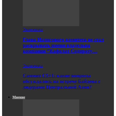
Экономика
Глава Налогового комитета не стал
раскрывать имени владельца
компании “Кафолат Содироту…
Экономика
Саммит С5+1: какие вопросы
обсуждались на встрече Байдена с
лидерами Центральной Азии?
Мнение