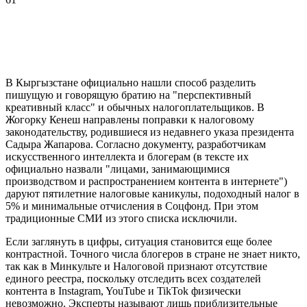
В Кыргызстане официально нашли способ разделить
пишущую и говорящую братию на "перспективный
креативный класс" и обычных налогоплательщиков. В
Жогорку Кенеш направлены поправки к налоговому
законодательству, родившиеся из недавнего указа президента
Садыра Жапарова. Согласно документу, разработчикам
искусственного интеллекта и блогерам (в тексте их
официально назвали "лицами, занимающимися
производством и распространением контента в интернете")
даруют пятилетние налоговые каникулы, подоходный налог в
5% и минимальные отчисления в Соцфонд. При этом
традиционные СМИ из этого списка исключили.
Если заглянуть в цифры, ситуация становится еще более
контрастной. Точного числа блогеров в стране не знает никто,
так как в Минкульте и Налоговой признают отсутствие
единого реестра, поскольку отследить всех создателей
контента в Instagram, YouTube и TikTok физически
невозможно. Эксперты называют лишь приблизительные