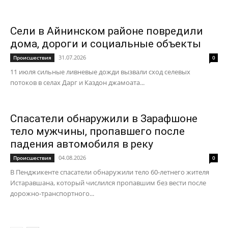
Сели в Айнинском районе повредили
дома, дороги и социальные объекты
31.07.2026
Происшествия
0
11 июля сильные ливневые дожди вызвали сход селевых
потоков в селах Дарг и Каздон джамоата...
Спасатели обнаружили в Зарафшоне
тело мужчины, пропавшего после
падения автомобиля в реку
04.08.2026
Происшествия
0
В Пенджикенте спасатели обнаружили тело 60-летнего жителя
Истаравшана, который числился пропавшим без вести после
дорожно-транспортного...