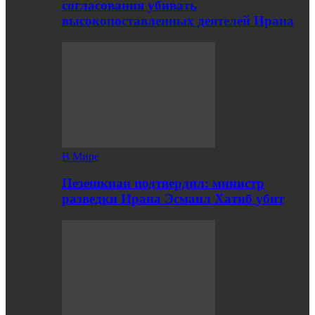
согласования убивать
высокопоставленных деятелей Ирана
В Мире
Пезешкиан подтвердил: министр
разведки Ирана Эсмаил Хатиб убит