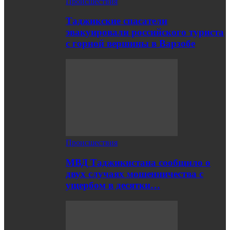
Происшествия
Таджикские спасатели
эвакуировали российского туриста
с горной вершины в Варзобе
Происшествия
МВД Таджикистана сообщило о
двух случаях мошенничества с
ущербом в десятки…