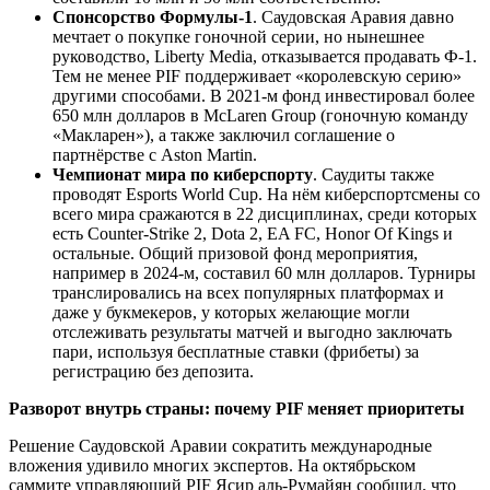
Спонсорство Формулы-1
. Саудовская Аравия давно
мечтает о покупке гоночной серии, но нынешнее
руководство, Liberty Media, отказывается продавать Ф-1.
Тем не менее PIF поддерживает «королевскую серию»
другими способами. В 2021-м фонд инвестировал более
650 млн долларов в McLaren Group (гоночную команду
«Макларен»), а также заключил соглашение о
партнёрстве с Aston Martin.
Чемпионат мира по киберспорту
. Саудиты также
проводят Esports World Cup. На нём киберспортсмены со
всего мира сражаются в 22 дисциплинах, среди которых
есть Counter-Strike 2, Dota 2, EA FC, Honor Of Kings и
остальные. Общий призовой фонд мероприятия,
например в 2024-м, составил 60 млн долларов. Турниры
транслировались на всех популярных платформах и
даже у букмекеров, у которых желающие могли
отслеживать результаты матчей и выгодно заключать
пари, используя бесплатные ставки (фрибеты) за
регистрацию без депозита.
Разворот внутрь страны: почему PIF меняет приоритеты
Решение Саудовской Аравии сократить международные
вложения удивило многих экспертов. На октябрьском
саммите управляющий PIF Ясир аль-Румайян сообщил, что