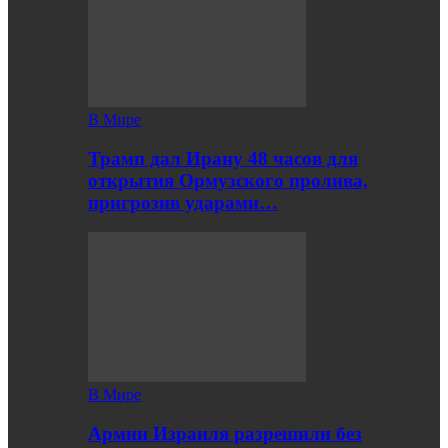
В Мире
Трамп дал Ирану 48 часов для
открытия Ормузского пролива,
пригрозив ударами…
В Мире
Армии Израиля разрешили без