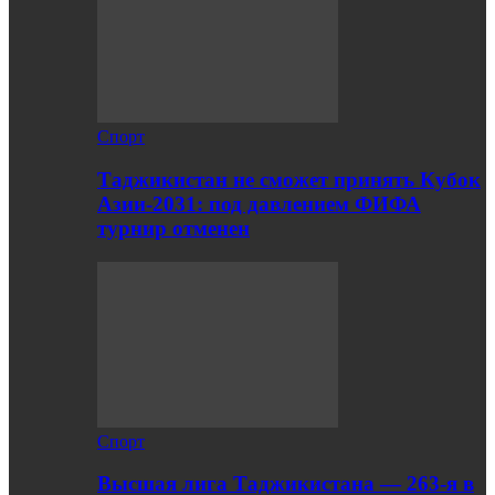
Спорт
Таджикистан не сможет принять Кубок
Азии-2031: под давлением ФИФА
турнир отменен
Спорт
Высшая лига Таджикистана — 263-я в