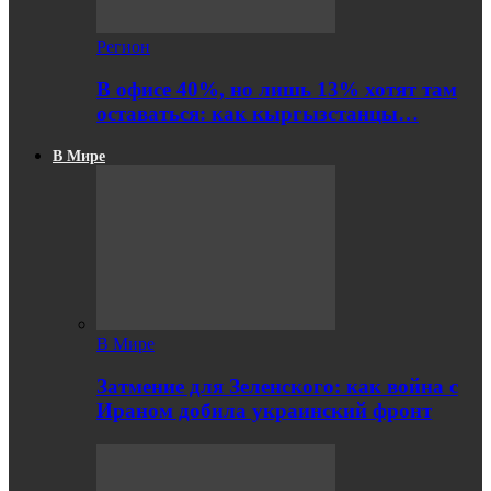
Регион
В офисе 40%, но лишь 13% хотят там
оставаться: как кыргызстанцы…
В Мире
В Мире
Затмение для Зеленского: как война с
Ираном добила украинский фронт