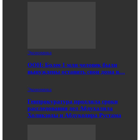
Экономика
ООН: Более 1 млн человек были
вынуждены оставить свои дома в…
Экономика
Генпрокуратура продлила сроки
расследования дел Абдухалила
Холикзоды и Абдукодира Рустама