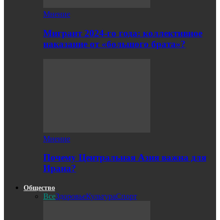
Мнение
Мигрант 2024-го года: коллективное
наказание от «большого брата»?
Мнение
Почему Центральная Азия важна для
Ирана?
Общество
Все
Здоровье
Культура
Спорт