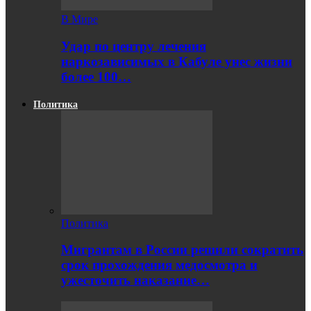
В Мире
Удар по центру лечения
наркозависимых в Кабуле унес жизни
более 100…
Политика
Политика
Мигрантам в России решили сократить
срок прохождения медосмотра и
ужесточить наказание…