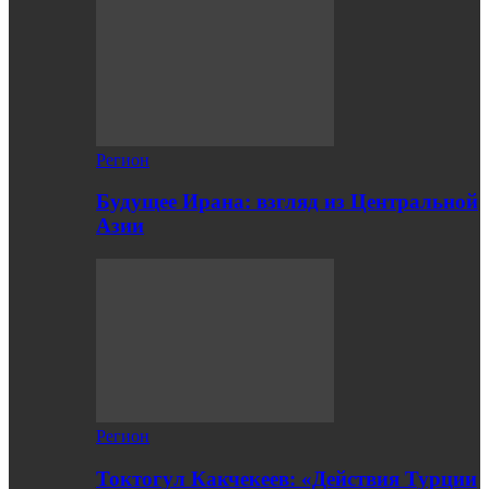
Регион
Будущее Ирана: взгляд из Центральной
Азии
Регион
Токтогул Какчекеев: «Действия Турции