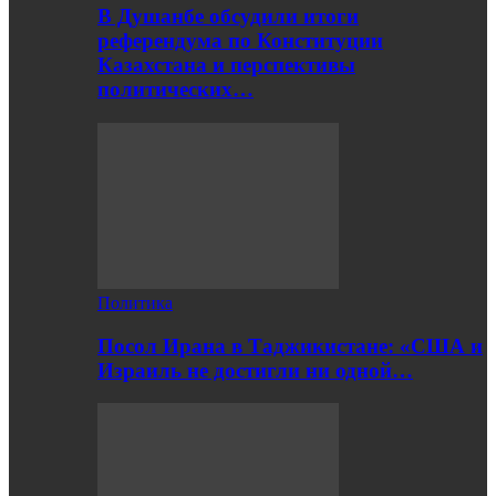
В Душанбе обсудили итоги
референдума по Конституции
Казахстана и перспективы
политических…
Политика
Посол Ирана в Таджикистане: «США и
Израиль не достигли ни одной…