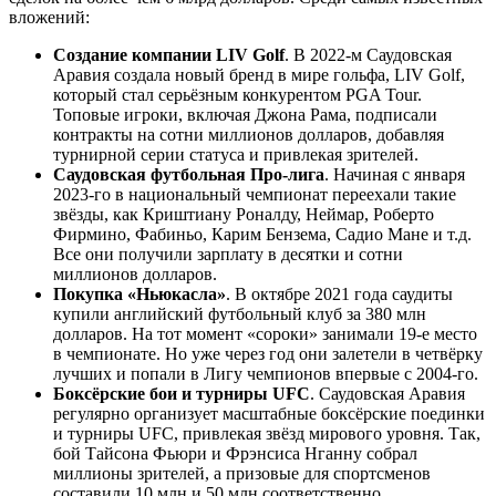
вложений:
Создание компании
LIV
Golf
. В 2022-м Саудовская
Аравия создала новый бренд в мире гольфа, LIV Golf,
который стал серьёзным конкурентом PGA Tour.
Топовые игроки, включая Джона Рама, подписали
контракты на сотни миллионов долларов, добавляя
турнирной серии статуса и привлекая зрителей.
Саудовская футбольная Про-лига
. Начиная с января
2023-го в национальный чемпионат переехали такие
звёзды, как Криштиану Роналду, Неймар, Роберто
Фирмино, Фабиньо, Карим Бензема, Садио Мане и т.д.
Все они получили зарплату в десятки и сотни
миллионов долларов.
Покупка «Ньюкасла»
. В октябре 2021 года саудиты
купили английский футбольный клуб за 380 млн
долларов. На тот момент «сороки» занимали 19-е место
в чемпионате. Но уже через год они залетели в четвёрку
лучших и попали в Лигу чемпионов впервые с 2004-го.
Боксёрские бои и турниры
UFC
. Саудовская Аравия
регулярно организует масштабные боксёрские поединки
и турниры UFC, привлекая звёзд мирового уровня. Так,
бой Тайсона Фьюри и Фрэнсиса Нганну собрал
миллионы зрителей, а призовые для спортсменов
составили 10 млн и 50 млн соответственно.