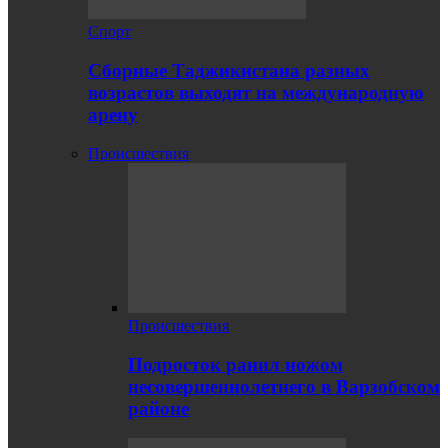
Спорт
Сборные Таджикистана разных
возрастов выходят на международную
арену
Происшествия
Происшествия
Подросток ранил ножом
несовершеннолетнего в Варзобском
районе