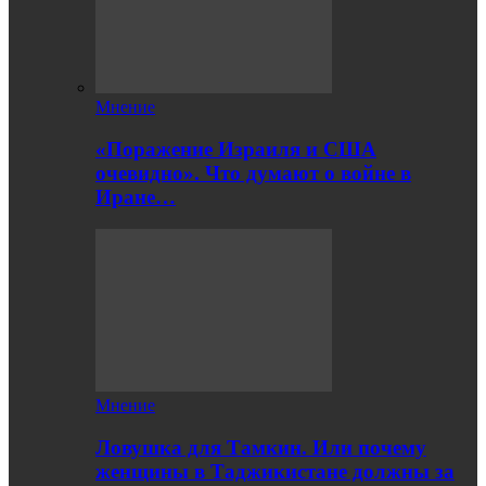
Мнение
«Поражение Израиля и США
очевидно». Что думают о войне в
Иране…
Мнение
Ловушка для Тамкин. Или почему
женщины в Таджикистане должны за