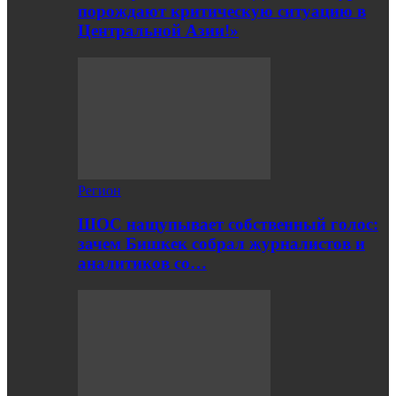
порождают критическую ситуацию в
Центральной Азии!»
Регион
ШОС нащупывает собственный голос:
зачем Бишкек собрал журналистов и
аналитиков со…