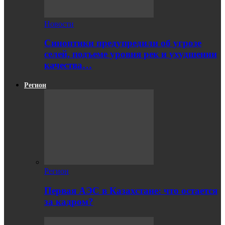
Новости
Синоптики предупредили об угрозе
селей, подъеме уровня рек и ухудшении
качества…
Регион
Регион
Первая АЭС в Казахстане: что остается
за кадром?