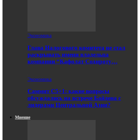
Экономика
Глава Налогового комитета не стал
раскрывать имени владельца
компании “Кафолат Содироту…
Экономика
Саммит С5+1: какие вопросы
обсуждались на встрече Байдена с
лидерами Центральной Азии?
Мнение