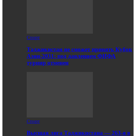
Спорт
Таджикистан не сможет принять Кубок
Азии-2031: под давлением ФИФА
турнир отменен
Спорт
Высшая лига Таджикистана — 263-я в