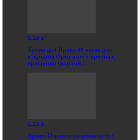
В Мире
Трамп дал Ирану 48 часов для
открытия Ормузского пролива,
пригрозив ударами…
В Мире
Армии Израиля разрешили без