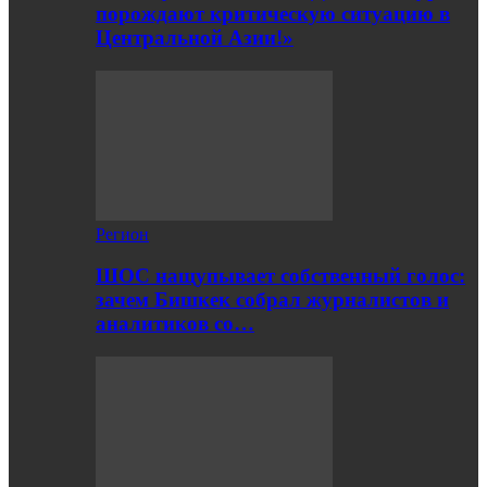
порождают критическую ситуацию в
Центральной Азии!»
Регион
ШОС нащупывает собственный голос:
зачем Бишкек собрал журналистов и
аналитиков со…