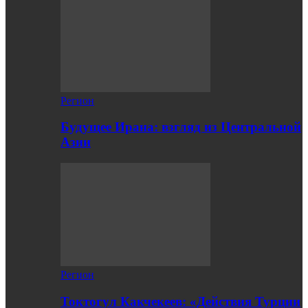
Регион
Будущее Ирана: взгляд из Центральной
Азии
Регион
Токтогул Какчекеев: «Действия Турции