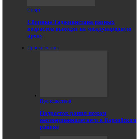
Спорт
Сборные Таджикистана разных
возрастов выходят на международную
арену
Происшествия
Происшествия
Подросток ранил ножом
несовершеннолетнего в Варзобском
районе