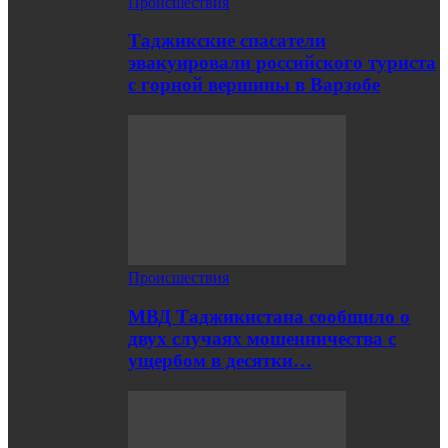
Происшествия
Таджикские спасатели
эвакуировали российского туриста
с горной вершины в Варзобе
Происшествия
МВД Таджикистана сообщило о
двух случаях мошенничества с
ущербом в десятки…