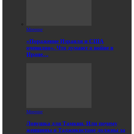
Мнение
«Поражение Израиля и США
очевидно». Что думают о войне в
Иране…
Мнение
Ловушка для Тамкин. Или почему
женщины в Таджикистане должны за