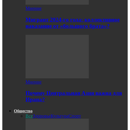
Мнение
Мигрант 2024-го года: коллективное
наказание от «большого брата»?
Мнение
Почему Центральная Азия важна для
Ирана?
Общество
Все
Здоровье
Культура
Спорт