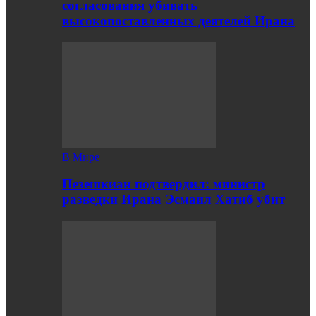
согласования убивать
высокопоставленных деятелей Ирана
В Мире
Пезешкиан подтвердил: министр
разведки Ирана Эсмаил Хатиб убит