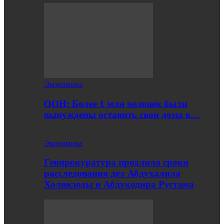
Экономика
ООН: Более 1 млн человек были
вынуждены оставить свои дома в…
Экономика
Генпрокуратура продлила сроки
расследования дел Абдухалила
Холикзоды и Абдукодира Рустама