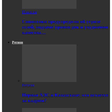
Новости
Синоптики предупредили об угрозе
селей, подъеме уровня рек и ухудшении
качества…
Регион
Регион
Первая АЭС в Казахстане: что остается
за кадром?