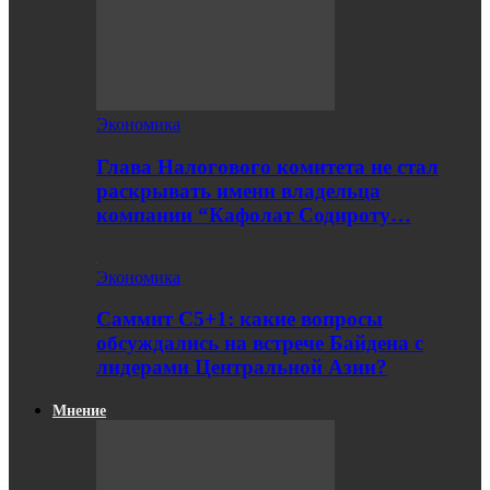
Экономика
Глава Налогового комитета не стал
раскрывать имени владельца
компании “Кафолат Содироту…
Экономика
Саммит С5+1: какие вопросы
обсуждались на встрече Байдена с
лидерами Центральной Азии?
Мнение