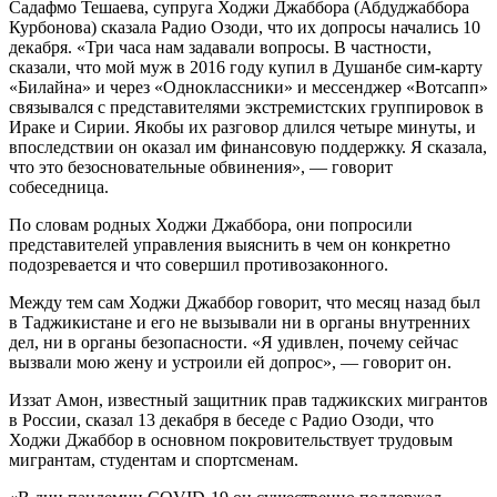
Садафмо Тешаева, супруга Ходжи Джаббора (Абдуджаббора
Курбонова) сказала Радио Озоди, что их допросы начались 10
декабря. «Три часа нам задавали вопросы. В частности,
сказали, что мой муж в 2016 году купил в Душанбе сим-карту
«Билайна» и через «Одноклассники» и мессенджер «Вотсапп»
связывался с представителями экстремистских группировок в
Ираке и Сирии. Якобы их разговор длился четыре минуты, и
впоследствии он оказал им финансовую поддержку. Я сказала,
что это безосновательные обвинения», — говорит
собеседница.
По словам родных Ходжи Джаббора, они попросили
представителей управления выяснить в чем он конкретно
подозревается и что совершил противозаконного.
Между тем сам Ходжи Джаббор говорит, что месяц назад был
в Таджикистане и его не вызывали ни в органы внутренних
дел, ни в органы безопасности. «Я удивлен, почему сейчас
вызвали мою жену и устроили ей допрос», — говорит он.
Иззат Амон, известный защитник прав таджикских мигрантов
в России, сказал 13 декабря в беседе с Радио Озоди, что
Ходжи Джаббор в основном покровительствует трудовым
мигрантам, студентам и спортсменам.