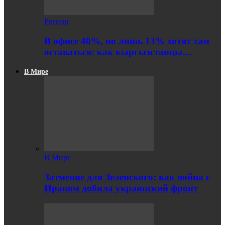
Регион
В офисе 40%, но лишь 13% хотят там
оставаться: как кыргызстанцы…
В Мире
В Мире
Затмение для Зеленского: как война с
Ираном добила украинский фронт