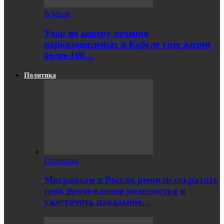
В Мире
Удар по центру лечения
наркозависимых в Кабуле унес жизни
более 100…
Политика
Политика
Мигрантам в России решили сократить
срок прохождения медосмотра и
ужесточить наказание…