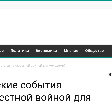
ре
Политика
Экономика
Мнение
Общество
стаются неизвестной войной для молодежи?
Э
ские события
естной войной для