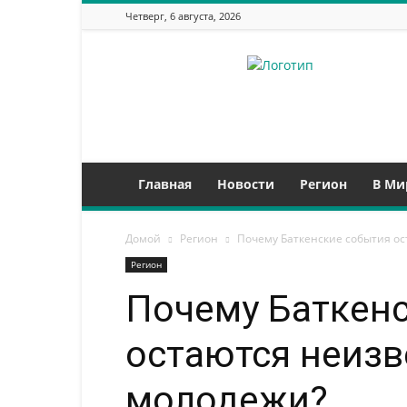
Четверг, 6 августа, 2026
Новости
Таджикистана
Главная
Новости
Регион
В Ми
Домой
Регион
Почему Баткенские события о
Регион
Почему Баткен
остаются неизв
молодежи?