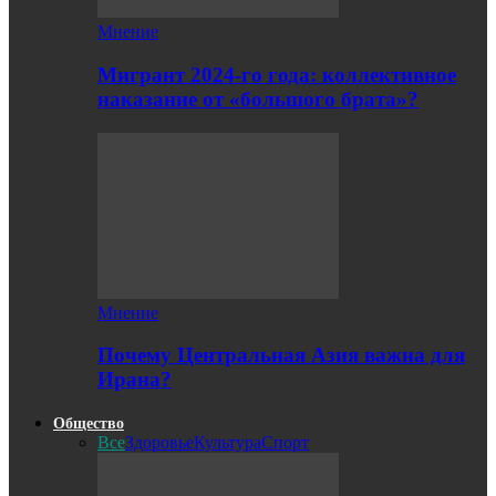
Мнение
Мигрант 2024-го года: коллективное
наказание от «большого брата»?
Мнение
Почему Центральная Азия важна для
Ирана?
Общество
Все
Здоровье
Культура
Спорт