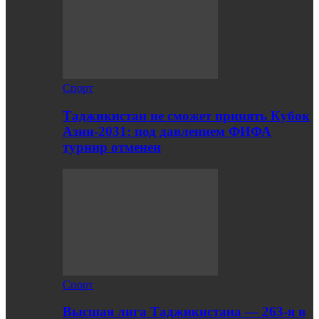
Спорт
Таджикистан не сможет принять Кубок
Азии-2031: под давлением ФИФА
турнир отменен
Спорт
Высшая лига Таджикистана — 263-я в