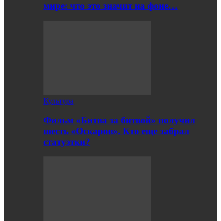
мире: что это значит на фоне…
Культура
Фильм «Битва за битвой» получил
шесть «Оскаров». Кто еще забрал
статуэтки?