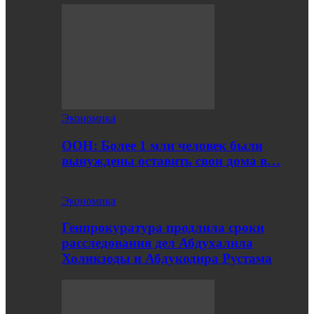
Экономика
ООН: Более 1 млн человек были
вынуждены оставить свои дома в…
Экономика
Генпрокуратура продлила сроки
расследования дел Абдухалила
Холикзоды и Абдукодира Рустама