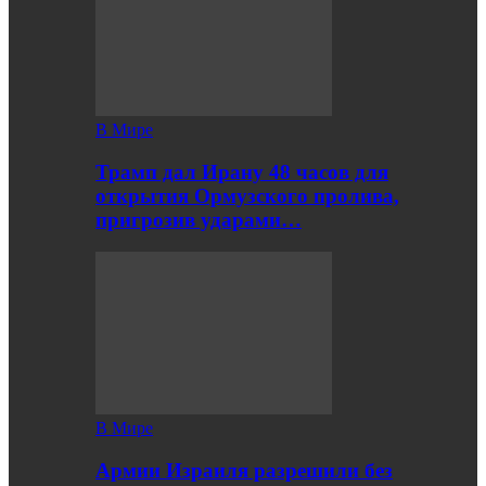
В Мире
Трамп дал Ирану 48 часов для
открытия Ормузского пролива,
пригрозив ударами…
В Мире
Армии Израиля разрешили без