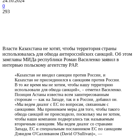
24.10.2024
0
293
Власти Казахстана не хотят, чтобы территория страны
использовалась для обхода антироссийских санкций. Об этом
замглавы МИДа республики Роман Василенко заявил в
интервью польскому агентству PAP.
«Казахстан не вводил санкции против России, и
Казахстан не присоединился к санкциям против России.
В то же время мы не хотим, чтобы нашу территорию
использовали для обхода санкций», – отметил Василенко.
Позиция Астаны известна всем заинтересованным
сторонам — как на Западе, так и в России, добавил он.
«Мы ведем диалог с ЕС по вопросам, связанным с
санкциями. Мы принимаем меры для того, чтобы такого
обхода санкций не происходило, поскольку мы не хотим,
чтобы наши компании подвергались так называемым
вторичным санкциям. Мы ведем диалог со странами
Запада, ЕС и специальным посланником ЕС по санкциям
Дэвидом О'Салливаном (David O'Sullivan)», —