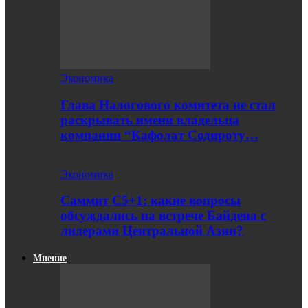
Экономика
Глава Налогового комитета не стал
раскрывать имени владельца
компании “Кафолат Содироту…
Экономика
Саммит С5+1: какие вопросы
обсуждались на встрече Байдена с
лидерами Центральной Азии?
Мнение