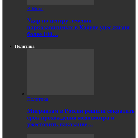
В Мире
Удар по центру лечения
наркозависимых в Кабуле унес жизни
более 100…
Политика
Политика
Мигрантам в России решили сократить
срок прохождения медосмотра и
ужесточить наказание…