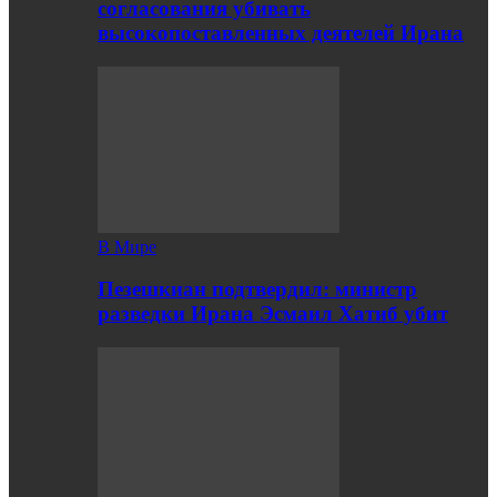
согласования убивать
высокопоставленных деятелей Ирана
В Мире
Пезешкиан подтвердил: министр
разведки Ирана Эсмаил Хатиб убит