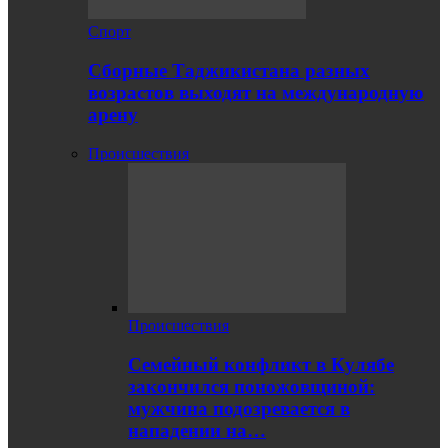
Спорт
Сборные Таджикистана разных
возрастов выходят на международную
арену
Происшествия
Происшествия
Семейный конфликт в Кулябе
закончился поножовщиной:
мужчина подозревается в
нападении на…