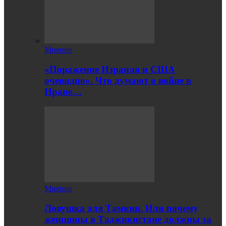
Мнение
«Поражение Израиля и США
очевидно». Что думают о войне в
Иране…
Мнение
Ловушка для Тамкин. Или почему
женщины в Таджикистане должны за