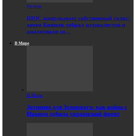
Регион
ШОС нащупывает собственный голос:
зачем Бишкек собрал журналистов и
аналитиков со…
В Мире
В Мире
Затмение для Зеленского: как война с
Ираном добила украинский фронт