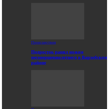
Происшествия
Подросток ранил ножом
несовершеннолетнего в Варзобском
районе