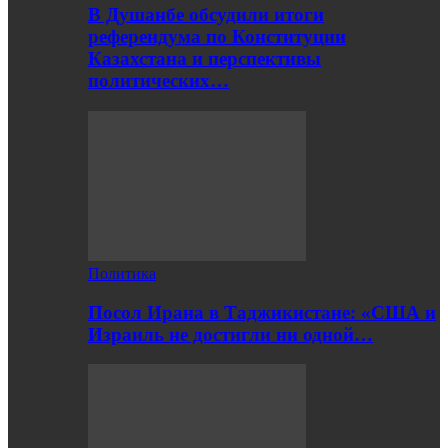
В Душанбе обсудили итоги
референдума по Конституции
Казахстана и перспективы
политических…
Политика
Посол Ирана в Таджикистане: «США и
Израиль не достигли ни одной…