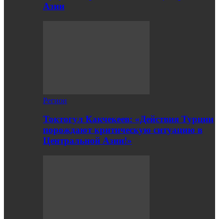
Азии
Регион
Токтогул Какчекеев: «Действия Турции
порождают критическую ситуацию в
Центральной Азии!»