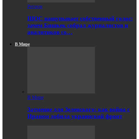
Регион
ШОС нащупывает собственный голос:
зачем Бишкек собрал журналистов и
аналитиков со…
В Мире
В Мире
Затмение для Зеленского: как война с
Ираном добила украинский фронт