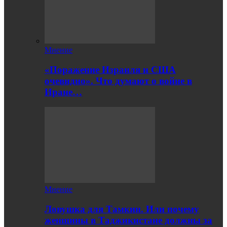
Мнение
«Поражение Израиля и США
очевидно». Что думают о войне в
Иране…
Мнение
Ловушка для Тамкин. Или почему
женщины в Таджикистане должны за