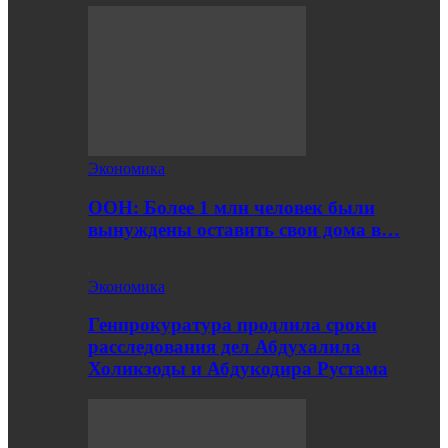
Экономика
ООН: Более 1 млн человек были
вынуждены оставить свои дома в…
Экономика
Генпрокуратура продлила сроки
расследования дел Абдухалила
Холикзоды и Абдукодира Рустама