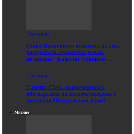
Экономика
Глава Налогового комитета не стал
раскрывать имени владельца
компании “Кафолат Содироту…
Экономика
Саммит С5+1: какие вопросы
обсуждались на встрече Байдена с
лидерами Центральной Азии?
Мнение