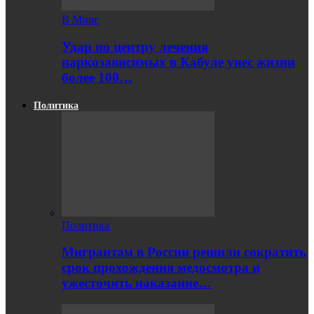
В Мире
Удар по центру лечения
наркозависимых в Кабуле унес жизни
более 100…
Политика
Политика
Мигрантам в России решили сократить
срок прохождения медосмотра и
ужесточить наказание…