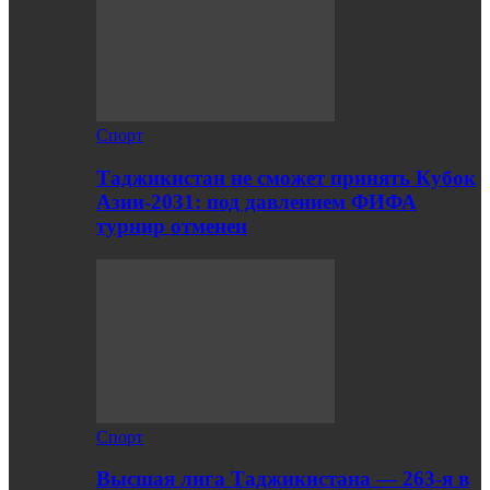
Спорт
Таджикистан не сможет принять Кубок
Азии-2031: под давлением ФИФА
турнир отменен
Спорт
Высшая лига Таджикистана — 263-я в