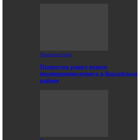
Происшествия
Подросток ранил ножом
несовершеннолетнего в Варзобском
районе