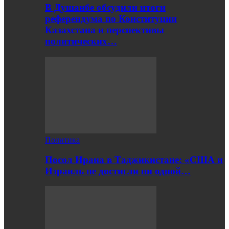
В Душанбе обсудили итоги
референдума по Конституции
Казахстана и перспективы
политических…
Политика
Посол Ирана в Таджикистане: «США и
Израиль не достигли ни одной…