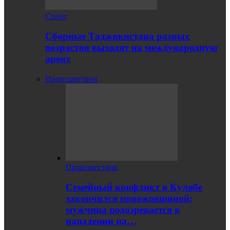
Спорт
Сборные Таджикистана разных
возрастов выходят на международную
арену
Происшествия
Происшествия
Семейный конфликт в Кулябе
закончился поножовщиной:
мужчина подозревается в
нападении на…