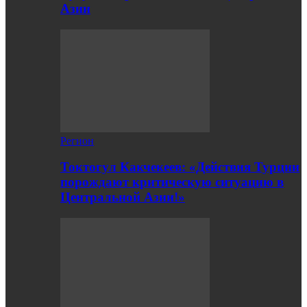
Азии
Регион
Токтогул Какчекеев: «Действия Турции
порождают критическую ситуацию в
Центральной Азии!»