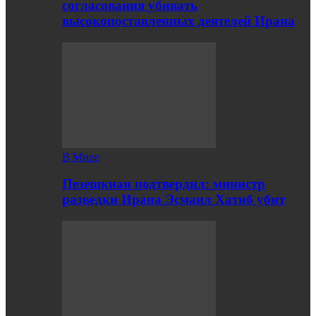
согласования убивать
высокопоставленных деятелей Ирана
В Мире
Пезешкиан подтвердил: министр
разведки Ирана Эсмаил Хатиб убит