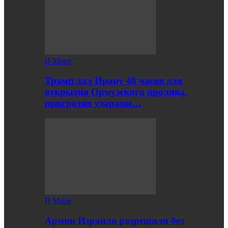
В Мире
Трамп дал Ирану 48 часов для
открытия Ормузского пролива,
пригрозив ударами…
В Мире
Армии Израиля разрешили без