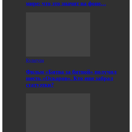
мире: что это значит на фоне…
Культура
Фильм «Битва за битвой» получил
шесть «Оскаров». Кто еще забрал
статуэтки?