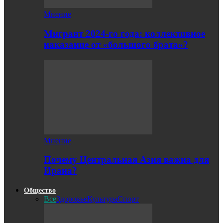
Мнение
Мигрант 2024-го года: коллективное
наказание от «большого брата»?
Мнение
Почему Центральная Азия важна для
Ирана?
Общество
Все
Здоровье
Культура
Спорт