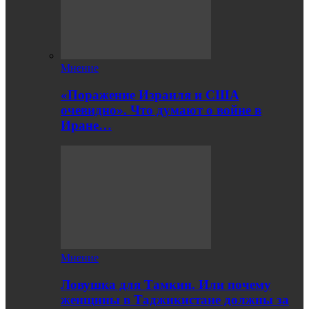
Мнение
«Поражение Израиля и США
очевидно». Что думают о войне в
Иране…
Мнение
Ловушка для Тамкин. Или почему
женщины в Таджикистане должны за