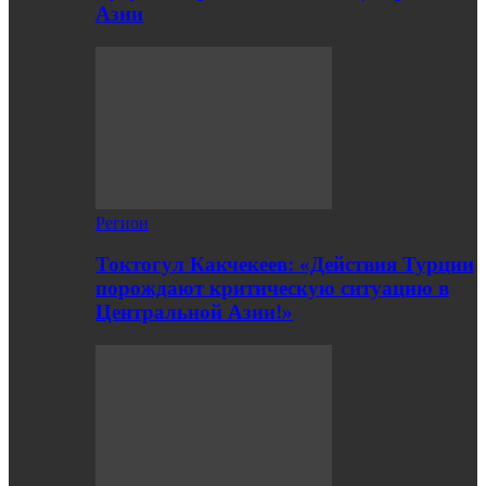
Азии
Регион
Токтогул Какчекеев: «Действия Турции
порождают критическую ситуацию в
Центральной Азии!»