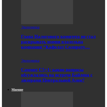
Экономика
Глава Налогового комитета не стал
раскрывать имени владельца
компании “Кафолат Содироту…
Экономика
Саммит С5+1: какие вопросы
обсуждались на встрече Байдена с
лидерами Центральной Азии?
Мнение