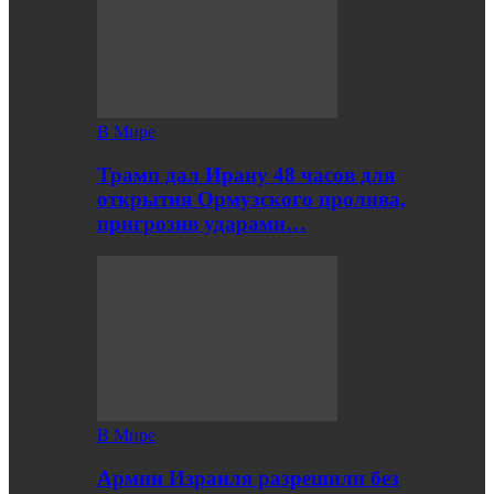
В Мире
Трамп дал Ирану 48 часов для
открытия Ормузского пролива,
пригрозив ударами…
В Мире
Армии Израиля разрешили без