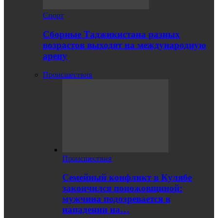
Спорт
Сборные Таджикистана разных
возрастов выходят на международную
арену
Происшествия
Происшествия
Семейный конфликт в Кулябе
закончился поножовщиной:
мужчина подозревается в
нападении на…