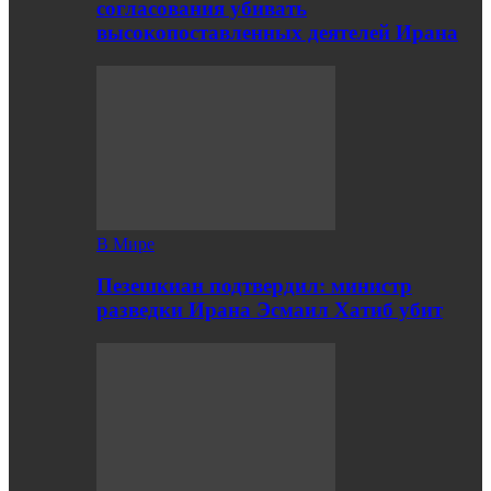
согласования убивать
высокопоставленных деятелей Ирана
В Мире
Пезешкиан подтвердил: министр
разведки Ирана Эсмаил Хатиб убит