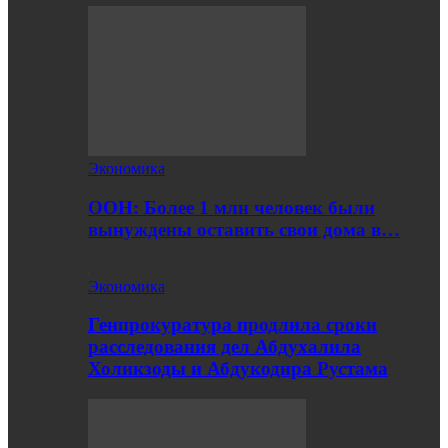
Экономика
ООН: Более 1 млн человек были
вынуждены оставить свои дома в…
Экономика
Генпрокуратура продлила сроки
расследования дел Абдухалила
Холикзоды и Абдукодира Рустама