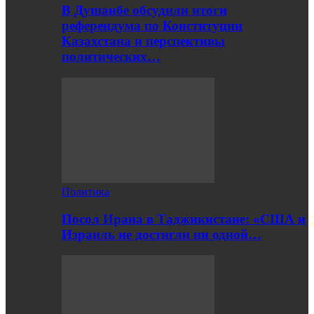
В Душанбе обсудили итоги
референдума по Конституции
Казахстана и перспективы
политических…
Политика
Посол Ирана в Таджикистане: «США и
Израиль не достигли ни одной…