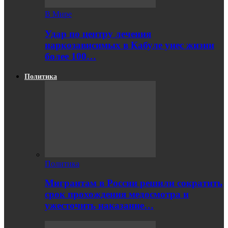
В Мире
Удар по центру лечения
наркозависимых в Кабуле унес жизни
более 100…
Политика
Политика
Мигрантам в России решили сократить
срок прохождения медосмотра и
ужесточить наказание…