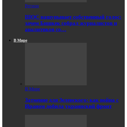
Регион
ШОС нащупывает собственный голос:
зачем Бишкек собрал журналистов и
аналитиков со…
В Мире
В Мире
Затмение для Зеленского: как война с
Ираном добила украинский фронт