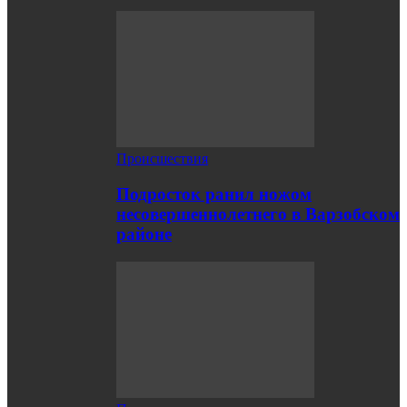
Происшествия
Подросток ранил ножом
несовершеннолетнего в Варзобском
районе