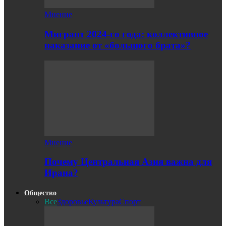
Мнение
Мигрант 2024-го года: коллективное
наказание от «большого брата»?
Мнение
Почему Центральная Азия важна для
Ирана?
Общество
Все
Здоровье
Культура
Спорт