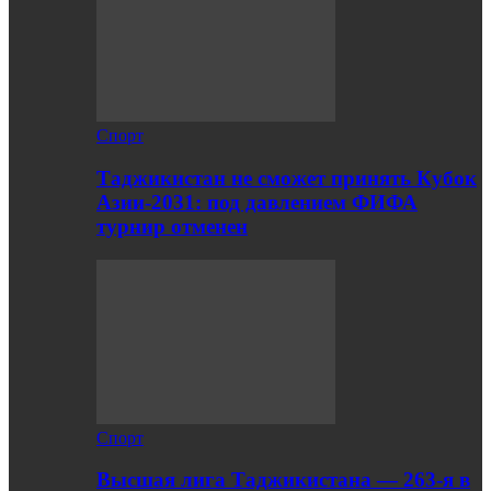
Спорт
Таджикистан не сможет принять Кубок
Азии-2031: под давлением ФИФА
турнир отменен
Спорт
Высшая лига Таджикистана — 263-я в