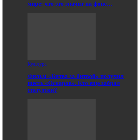
мире: что это значит на фоне…
Культура
Фильм «Битва за битвой» получил
шесть «Оскаров». Кто еще забрал
статуэтки?