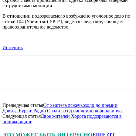
скрылся с места происшествия, однако вскоре был задержан
сотрудниками милиции.
В отношении подозреваемого возбуждено уголовное дело по
статье 104 (Убийство) УК РТ, ведется следствие, сообщает
правоохранительное ведомство.
Источник
Предыдущая статья
От хештега #сжечьозоди до премии
Дэвида Бурка: Радио Озоди в год пандемии коронавируса
Следующая статья
Двое жителей Хорога подозреваются в
поножовщине
ЭТО МОЖЕТ БЫТЬ ИНТЕРЕСНО
ЕЩЕ ОТ