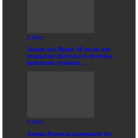
В Мире
Трамп дал Ирану 48 часов для
открытия Ормузского пролива,
пригрозив ударами…
В Мире
Армии Израиля разрешили без