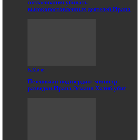
согласования убивать
высокопоставленных деятелей Ирана
В Мире
Пезешкиан подтвердил: министр
разведки Ирана Эсмаил Хатиб убит