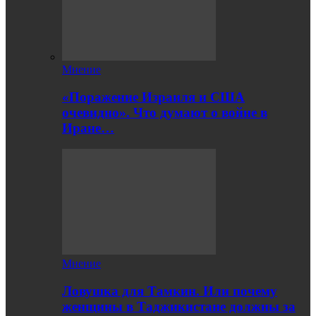
Мнение
«Поражение Израиля и США
очевидно». Что думают о войне в
Иране…
Мнение
Ловушка для Тамкин. Или почему
женщины в Таджикистане должны за