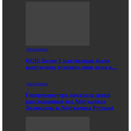
Экономика
ООН: Более 1 млн человек были
вынуждены оставить свои дома в…
Экономика
Генпрокуратура продлила сроки
расследования дел Абдухалила
Холикзоды и Абдукодира Рустама