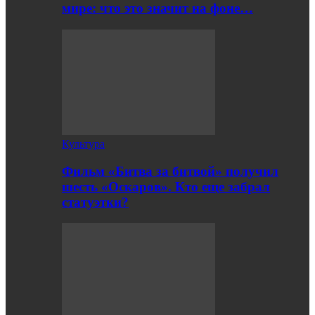
мире: что это значит на фоне…
Культура
Фильм «Битва за битвой» получил
шесть «Оскаров». Кто еще забрал
статуэтки?