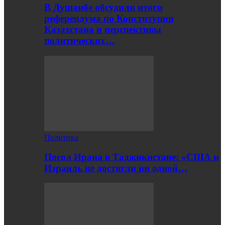
В Душанбе обсудили итоги
референдума по Конституции
Казахстана и перспективы
политических…
Политика
Посол Ирана в Таджикистане: «США и
Израиль не достигли ни одной…