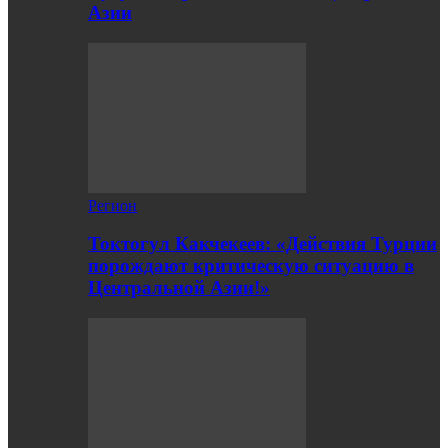
Азии
Регион
Токтогул Какчекеев: «Действия Турции
порождают критическую ситуацию в
Центральной Азии!»