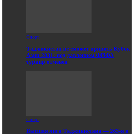
Спорт
Таджикистан не сможет принять Кубок
Азии-2031: под давлением ФИФА
турнир отменен
Спорт
Высшая лига Таджикистана — 263-я в