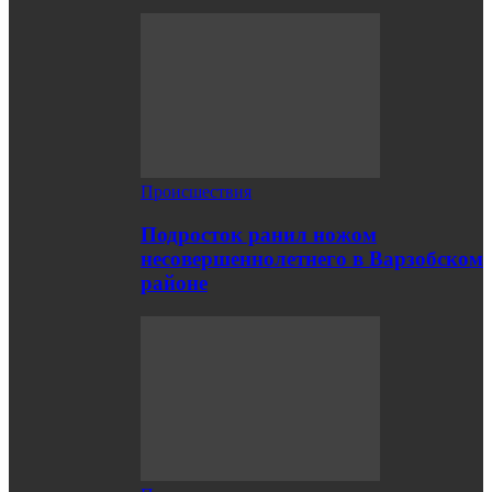
Происшествия
Подросток ранил ножом
несовершеннолетнего в Варзобском
районе