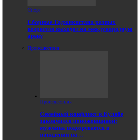
Спорт
Сборные Таджикистана разных
возрастов выходят на международную
арену
Происшествия
Происшествия
Семейный конфликт в Кулябе
закончился поножовщиной:
мужчина подозревается в
нападении на…