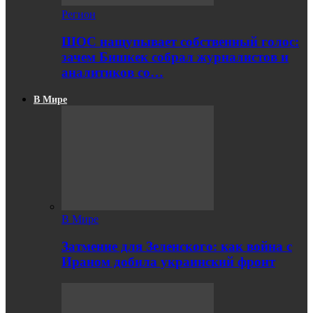
Регион
ШОС нащупывает собственный голос:
зачем Бишкек собрал журналистов и
аналитиков со…
В Мире
В Мире
Затмение для Зеленского: как война с
Ираном добила украинский фронт