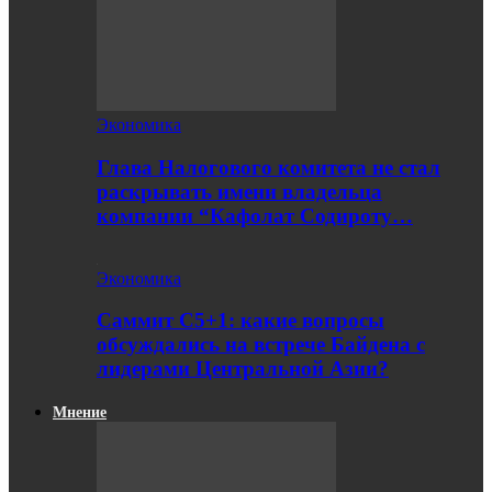
Экономика
Глава Налогового комитета не стал
раскрывать имени владельца
компании “Кафолат Содироту…
Экономика
Саммит С5+1: какие вопросы
обсуждались на встрече Байдена с
лидерами Центральной Азии?
Мнение