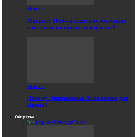
Мнение
Мигрант 2024-го года: коллективное
наказание от «большого брата»?
Мнение
Почему Центральная Азия важна для
Ирана?
Общество
Все
Здоровье
Культура
Спорт