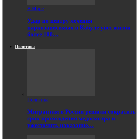
В Мире
Удар по центру лечения
наркозависимых в Кабуле унес жизни
более 100…
Политика
Политика
Мигрантам в России решили сократить
срок прохождения медосмотра и
ужесточить наказание…