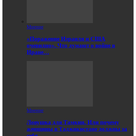
Мнение
«Поражение Израиля и США
очевидно». Что думают о войне в
Иране…
Мнение
Ловушка для Тамкин. Или почему
женщины в Таджикистане должны за
себя…