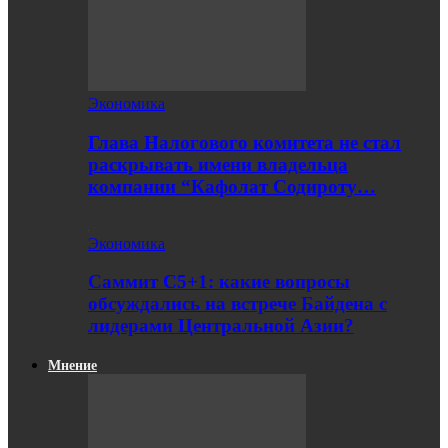
Экономика
Глава Налогового комитета не стал
раскрывать имени владельца
компании “Кафолат Содироту…
Экономика
Саммит С5+1: какие вопросы
обсуждались на встрече Байдена с
лидерами Центральной Азии?
Мнение