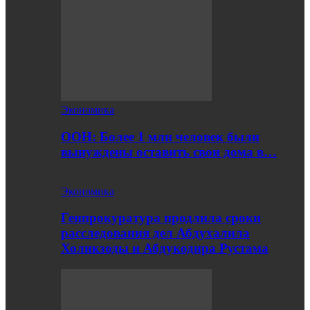
Экономика
ООН: Более 1 млн человек были
вынуждены оставить свои дома в…
Экономика
Генпрокуратура продлила сроки
расследования дел Абдухалила
Холикзоды и Абдукодира Рустама