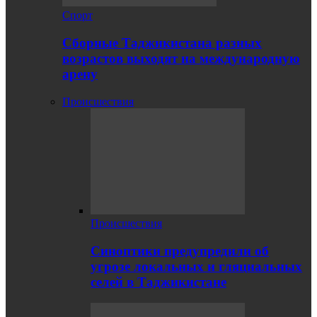
Спорт
Сборные Таджикистана разных
возрастов выходят на международную
арену
Происшествия
Происшествия
Синоптики предупредили об
угрозе локальных и гляциальных
селей в Таджикистане