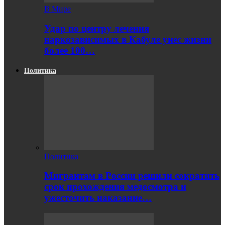
В Мире
Удар по центру лечения
наркозависимых в Кабуле унес жизни
более 100…
Политика
Политика
Мигрантам в России решили сократить
срок прохождения медосмотра и
ужесточить наказание…