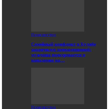
Происшествия
Семейный конфликт в Кулябе
закончился поножовщиной:
мужчина подозревается в
нападении на…
Происшествия