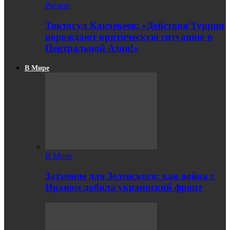
Регион
Токтогул Какчекеев: «Действия Турции
порождают критическую ситуацию в
Центральной Азии!»
В Мире
В Мире
Затмение для Зеленского: как война с
Ираном добила украинский фронт