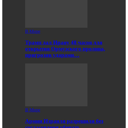
В Мире
Трамп дал Ирану 48 часов для
открытия Ормузского пролива,
пригрозив ударами…
В Мире
Армии Израиля разрешили без
согласования убивать