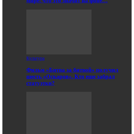
мире: что это значит на фоне…
Культура
Фильм «Битва за битвой» получил
шесть «Оскаров». Кто еще забрал
статуэтки?