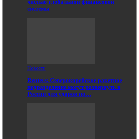
частью глобальной финансовой
системы
Новости
Reuters: Северокорейское ракетное
подразделение могут развернуть в
России для ударов по…