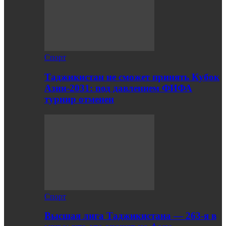
Спорт
Таджикистан не сможет принять Кубок
Азии-2031: под давлением ФИФА
турнир отменен
Спорт
Высшая лига Таджикистана — 263-я в