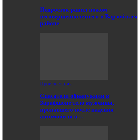
Подросток ранил ножом
несовершеннолетнего в Варзобском
районе
Происшествия
Спасатели обнаружили в
Зарафшоне тело мужчины,
пропавшего после падения
автомобиля в…