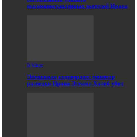
высокопоставленных деятелей Ирана
В Мире
Пезешкиан подтвердил: министр
разведки Ирана Эсмаил Хатиб убит