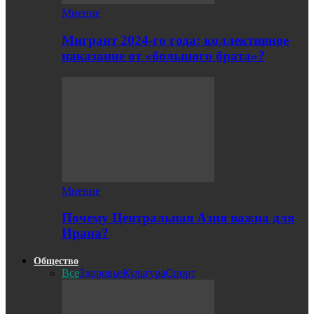
Мнение
Мигрант 2024-го года: коллективное
наказание от «большого брата»?
Мнение
Почему Центральная Азия важна для
Ирана?
Общество
Все
Здоровье
Культура
Спорт