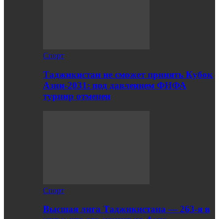
Спорт
Таджикистан не сможет принять Кубок
Азии-2031: под давлением ФИФА
турнир отменен
Спорт
Высшая лига Таджикистана — 263-я в