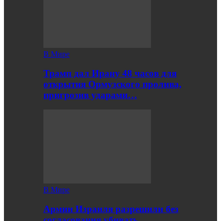
В Мире
Трамп дал Ирану 48 часов для
открытия Ормузского пролива,
пригрозив ударами…
В Мире
Армии Израиля разрешили без
согласования убивать