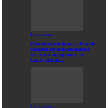
Происшествия
Семейный конфликт в Кулябе
закончился поножовщиной:
мужчина подозревается в
нападении на…
Происшествия