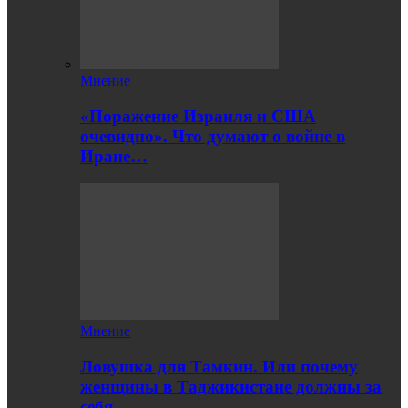
Мнение
«Поражение Израиля и США
очевидно». Что думают о войне в
Иране…
Мнение
Ловушка для Тамкин. Или почему
женщины в Таджикистане должны за
себя…