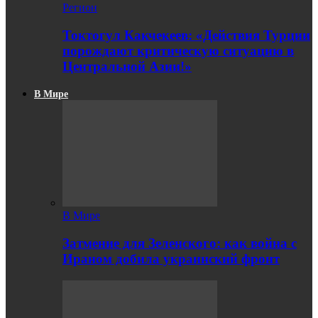
Регион
Токтогул Какчекеев: «Действия Турции
порождают критическую ситуацию в
Центральной Азии!»
В Мире
В Мире
Затмение для Зеленского: как война с
Ираном добила украинский фронт