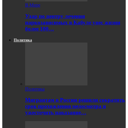
В Мире
Удар по центру лечения
наркозависимых в Кабуле унес жизни
более 100…
Политика
Политика
Мигрантам в России решили сократить
срок прохождения медосмотра и
ужесточить наказание…