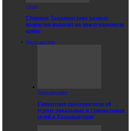
Спорт
Сборные Таджикистана разных
возрастов выходят на международную
арену
Происшествия
Происшествия
Синоптики предупредили об
угрозе локальных и гляциальных
селей в Таджикистане