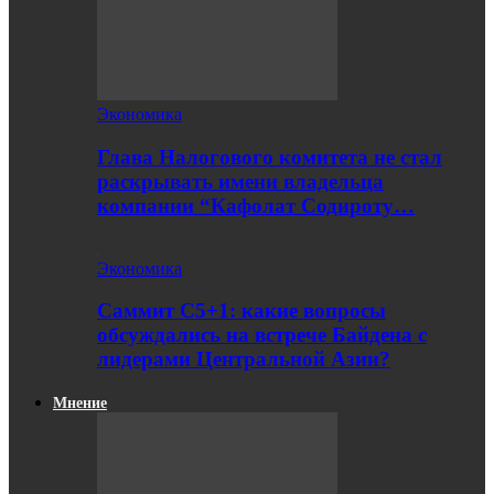
Экономика
Глава Налогового комитета не стал
раскрывать имени владельца
компании “Кафолат Содироту…
Экономика
Саммит С5+1: какие вопросы
обсуждались на встрече Байдена с
лидерами Центральной Азии?
Мнение