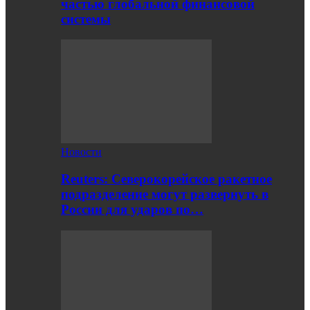
частью глобальной финансовой
системы
Новости
Reuters: Северокорейское ракетное
подразделение могут развернуть в
России для ударов по…