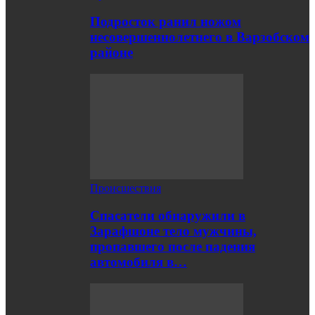
Подросток ранил ножом
несовершеннолетнего в Варзобском
районе
Происшествия
Спасатели обнаружили в
Зарафшоне тело мужчины,
пропавшего после падения
автомобиля в…