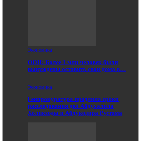
Экономика
ООН: Более 1 млн человек были
вынуждены оставить свои дома в…
Экономика
Генпрокуратура продлила сроки
расследования дел Абдухалила
Холикзоды и Абдукодира Рустама