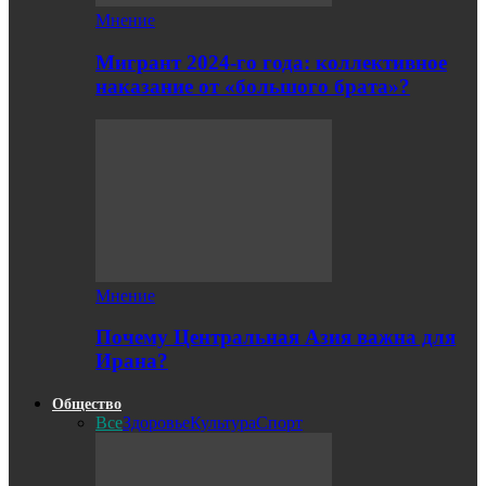
Мнение
Мигрант 2024-го года: коллективное
наказание от «большого брата»?
Мнение
Почему Центральная Азия важна для
Ирана?
Общество
Все
Здоровье
Культура
Спорт