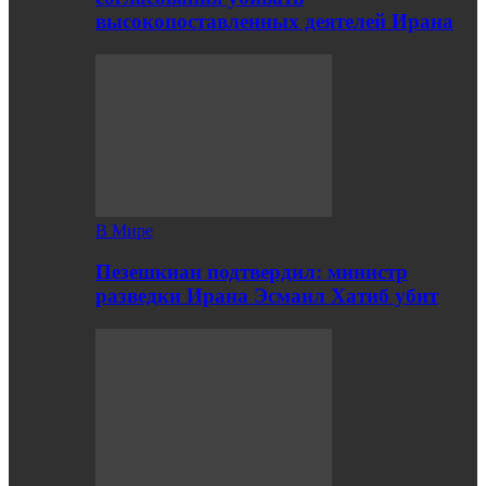
высокопоставленных деятелей Ирана
В Мире
Пезешкиан подтвердил: министр
разведки Ирана Эсмаил Хатиб убит