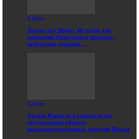
В Мире
Трамп дал Ирану 48 часов для
открытия Ормузского пролива,
пригрозив ударами…
В Мире
Армии Израиля разрешили без
согласования убивать
высокопоставленных деятелей Ирана