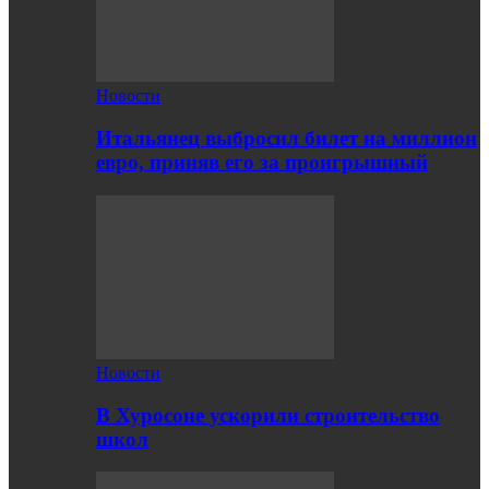
Новости
Итальянец выбросил билет на миллион
евро, приняв его за проигрышный
Новости
В Хуросоне ускорили строительство
школ