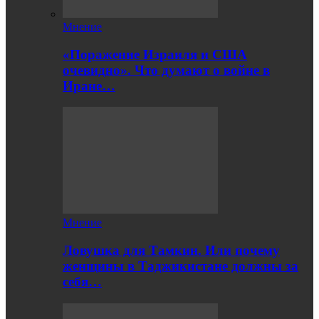
Мнение
«Поражение Израиля и США
очевидно». Что думают о войне в
Иране…
Мнение
Ловушка для Тамкин. Или почему
женщины в Таджикистане должны за
себя…