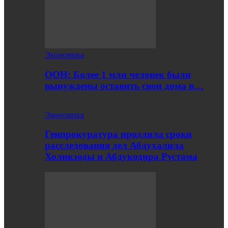
Экономика
ООН: Более 1 млн человек были
вынуждены оставить свои дома в…
Экономика
Генпрокуратура продлила сроки
расследования дел Абдухалила
Холикзоды и Абдукодира Рустама