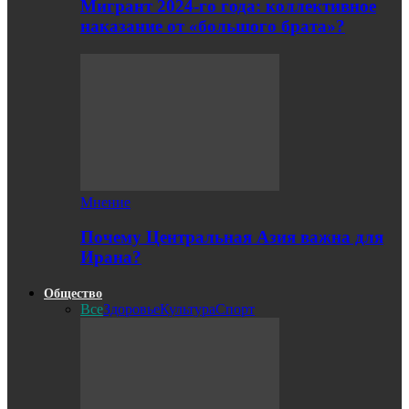
Мигрант 2024-го года: коллективное
наказание от «большого брата»?
Мнение
Почему Центральная Азия важна для
Ирана?
Общество
Все
Здоровье
Культура
Спорт