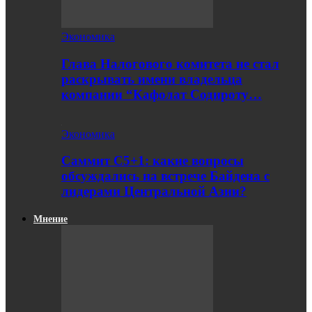
Экономика
Глава Налогового комитета не стал
раскрывать имени владельца
компании “Кафолат Содироту…
Экономика
Саммит С5+1: какие вопросы
обсуждались на встрече Байдена с
лидерами Центральной Азии?
Мнение