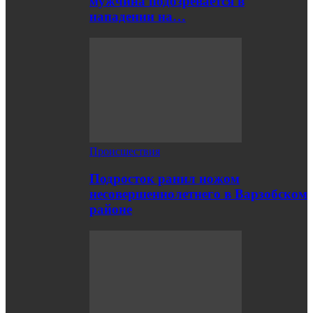
мужчина подозревается в
нападении на…
Происшествия
Подросток ранил ножом
несовершеннолетнего в Варзобском
районе