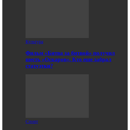
Культура
Фильм «Битва за битвой» получил
шесть «Оскаров». Кто еще забрал
статуэтки?
Спорт