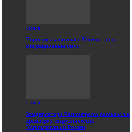
Регион
Евросоюз затягивает Узбекистан в
миграционный омут
Регион
Замдиректора Росконгресса рассказал о
драйверах сотрудничества
Кыргызстана и России