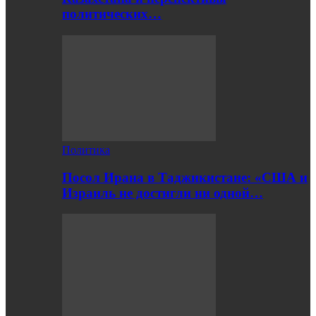
политических…
Политика
Посол Ирана в Таджикистане: «США и
Израиль не достигли ни одной…