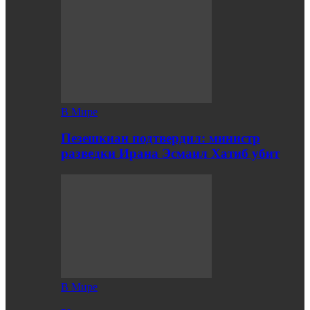
В Мире
Пезешкиан подтвердил: министр
разведки Ирана Эсмаил Хатиб убит
В Мире