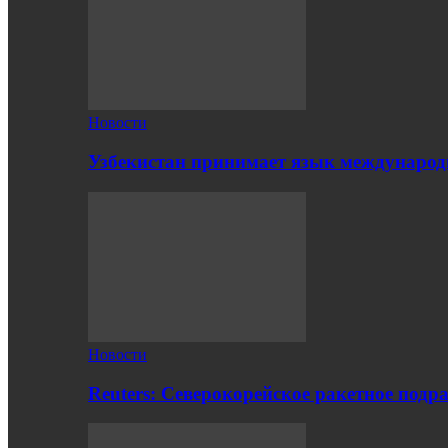
Новости
Узбекистан принимает язык международн
Новости
Reuters: Северокорейское ракетное подр