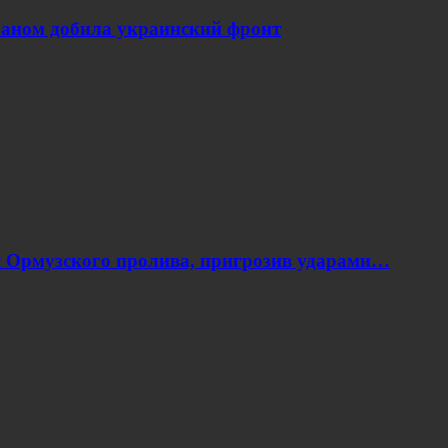
Ираном добила украинский фронт
я Ормузского пролива, пригрозив ударами…