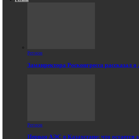
Регион
Замдиректора Росконгресса рассказал о
Регион
Первая АЭС в Казахстане: что остается 