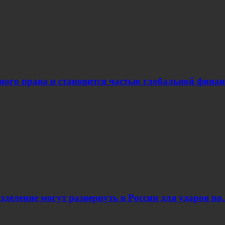
ого права и становится частью глобальной финан
азделение могут развернуть в России для ударов п