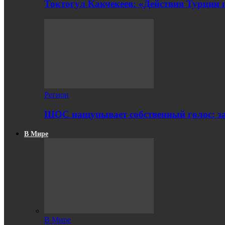
Токтогул Какчекеев: «Действия Турции
Регион
ШОС нащупывает собственный голос: з
В Мире
В Мире