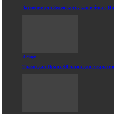
Затмение для Зеленского: как война с 
В Мире
Трамп дал Ирану 48 часов для открыти