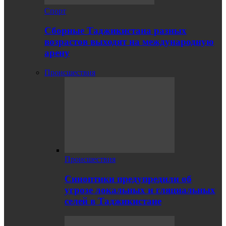
Спорт
Сборные Таджикистана разных
возрастов выходят на международную
арену
Происшествия
Происшествия
Синоптики предупредили об
угрозе локальных и гляциальных
селей в Таджикистане