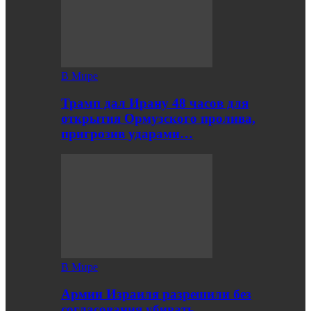
В Мире
Трамп дал Ирану 48 часов для
открытия Ормузского пролива,
пригрозив ударами…
В Мире
Армии Израиля разрешили без
согласования убивать