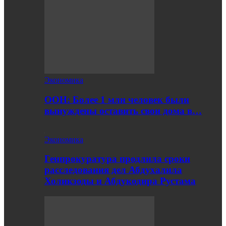
Экономика
ООН: Более 1 млн человек были
вынуждены оставить свои дома в…
Экономика
Генпрокуратура продлила сроки
расследования дел Абдухалила
Холикзоды и Абдукодира Рустама