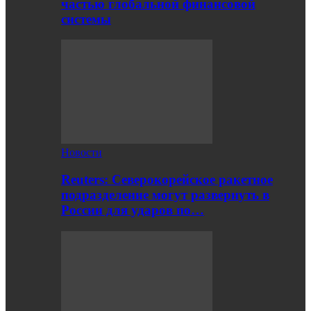
частью глобальной финансовой
системы
Новости
Reuters: Северокорейское ракетное
подразделение могут развернуть в
России для ударов по…