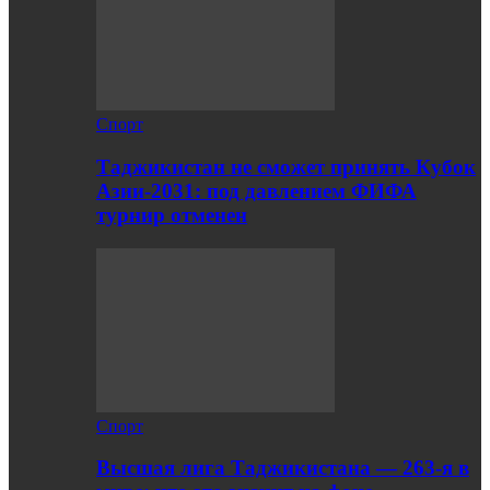
Спорт
Таджикистан не сможет принять Кубок
Азии-2031: под давлением ФИФА
турнир отменен
Спорт
Высшая лига Таджикистана — 263-я в