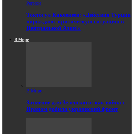
Регион
Токтогул Какчекеев: «Действия Турции
порождают критическую ситуацию в
Центральной Азии!»
В Мире
В Мире
Затмение для Зеленского: как война с
Ираном добила украинский фронт