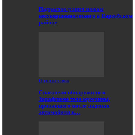
Подросток ранил ножом
несовершеннолетнего в Варзобском
районе
Происшествия
Спасатели обнаружили в
Зарафшоне тело мужчины,
пропавшего после падения
автомобиля в…