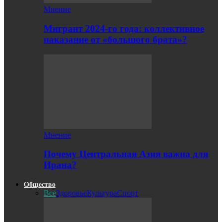
Мнение
Мигрант 2024-го года: коллективное
наказание от «большого брата»?
Мнение
Почему Центральная Азия важна для
Ирана?
Общество
Все
Здоровье
Культура
Спорт