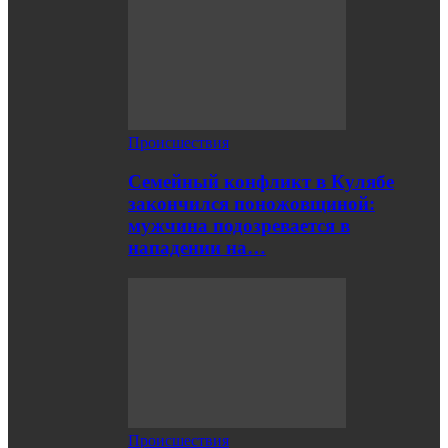
Происшествия
Семейный конфликт в Кулябе
закончился поножовщиной:
мужчина подозревается в
нападении на…
Происшествия