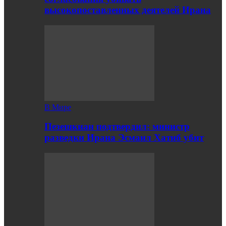
высокопоставленных деятелей Ирана
В Мире
Пезешкиан подтвердил: министр
разведки Ирана Эсмаил Хатиб убит