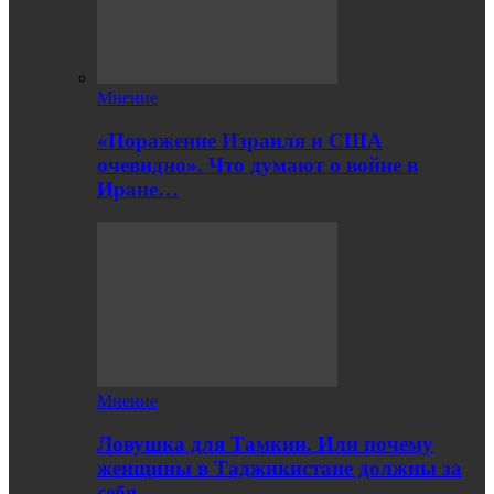
Мнение
«Поражение Израиля и США
очевидно». Что думают о войне в
Иране…
Мнение
Ловушка для Тамкин. Или почему
женщины в Таджикистане должны за
себя…