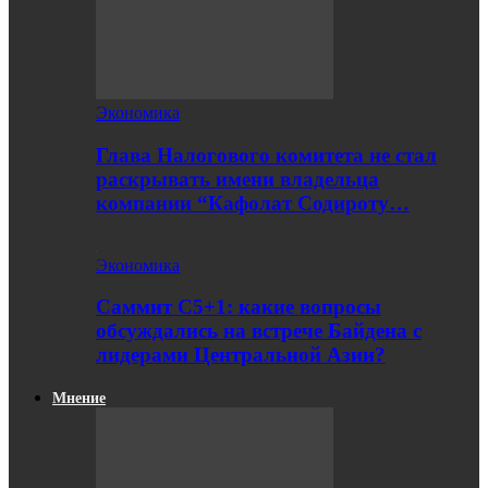
Экономика
Глава Налогового комитета не стал
раскрывать имени владельца
компании “Кафолат Содироту…
Экономика
Саммит С5+1: какие вопросы
обсуждались на встрече Байдена с
лидерами Центральной Азии?
Мнение