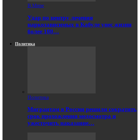
В Мире
Удар по центру лечения
наркозависимых в Кабуле унес жизни
более 100…
Политика
Политика
Мигрантам в России решили сократить
срок прохождения медосмотра и
ужесточить наказание…