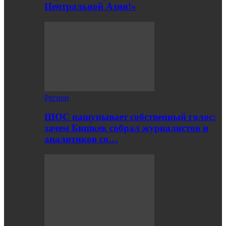
Центральной Азии!»
Регион
ШОС нащупывает собственный голос:
зачем Бишкек собрал журналистов и
аналитиков со…