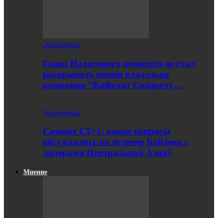
Экономика
Глава Налогового комитета не стал
раскрывать имени владельца
компании “Кафолат Содироту…
Экономика
Саммит С5+1: какие вопросы
обсуждались на встрече Байдена с
лидерами Центральной Азии?
Мнение