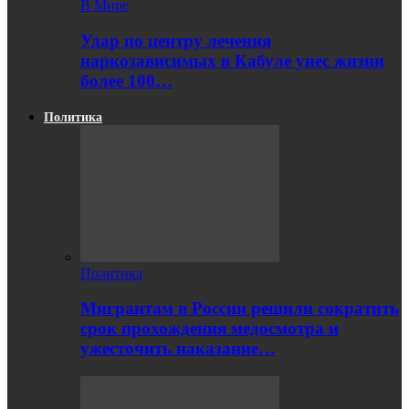
В Мире
Удар по центру лечения
наркозависимых в Кабуле унес жизни
более 100…
Политика
Политика
Мигрантам в России решили сократить
срок прохождения медосмотра и
ужесточить наказание…