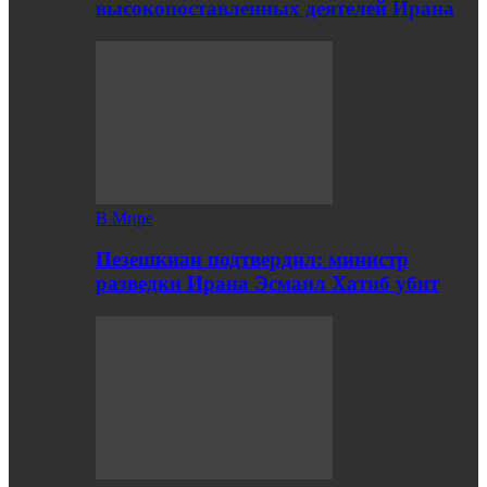
высокопоставленных деятелей Ирана
В Мире
Пезешкиан подтвердил: министр
разведки Ирана Эсмаил Хатиб убит