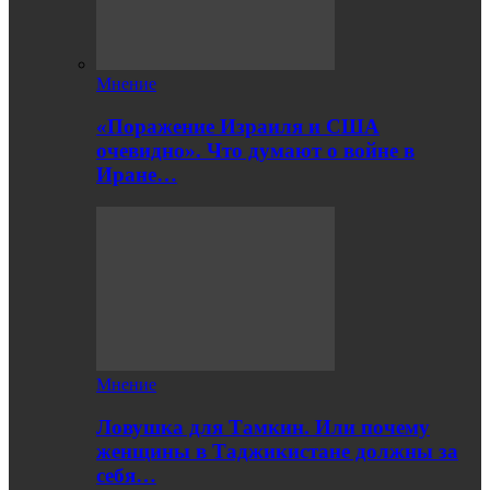
Мнение
«Поражение Израиля и США
очевидно». Что думают о войне в
Иране…
Мнение
Ловушка для Тамкин. Или почему
женщины в Таджикистане должны за
себя…