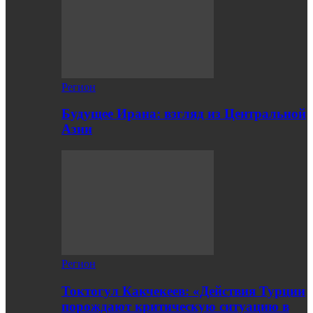
Регион
Будущее Ирана: взгляд из Центральной
Азии
Регион
Токтогул Какчекеев: «Действия Турции
порождают критическую ситуацию в