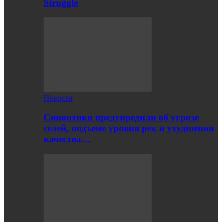
Struggle
Новости
Синоптики предупредили об угрозе
селей, подъеме уровня рек и ухудшении
качества…