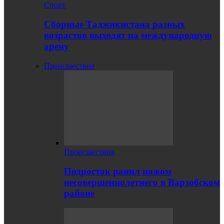
Спорт
Сборные Таджикистана разных
возрастов выходят на международную
арену
Происшествия
Происшествия
Подросток ранил ножом
несовершеннолетнего в Варзобском
районе