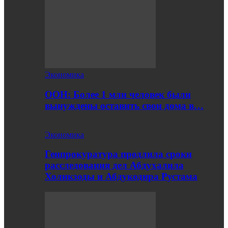
Экономика
ООН: Более 1 млн человек были
вынуждены оставить свои дома в…
Экономика
Генпрокуратура продлила сроки
расследования дел Абдухалила
Холикзоды и Абдукодира Рустама