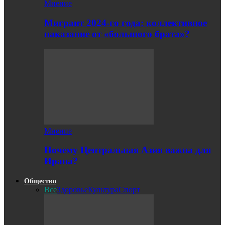
Мнение
Мигрант 2024-го года: коллективное
наказание от «большого брата»?
Мнение
Почему Центральная Азия важна для
Ирана?
Общество
Все
Здоровье
Культура
Спорт