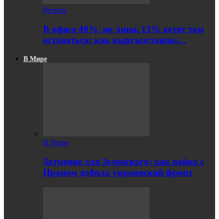
Регион
В офисе 40%, но лишь 13% хотят там
оставаться: как кыргызстанцы…
В Мире
В Мире
Затмение для Зеленского: как война с
Ираном добила украинский фронт