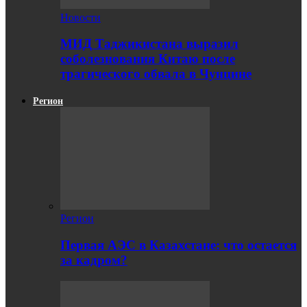
Новости
МИД Таджикистана выразил
соболезнования Китаю после
трагического обвала в Чунцине
Регион
Регион
Первая АЭС в Казахстане: что остается
за кадром?