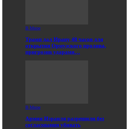
В Мире
Трамп дал Ирану 48 часов для
открытия Ормузского пролива,
пригрозив ударами…
В Мире
Армии Израиля разрешили без
согласования убивать