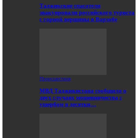
Таджикские спасатели
эвакуировали российского туриста
с горной вершины в Варзобе
Происшествия
МВД Таджикистана сообщило о
двух случаях мошенничества с
ущербом в десятки…