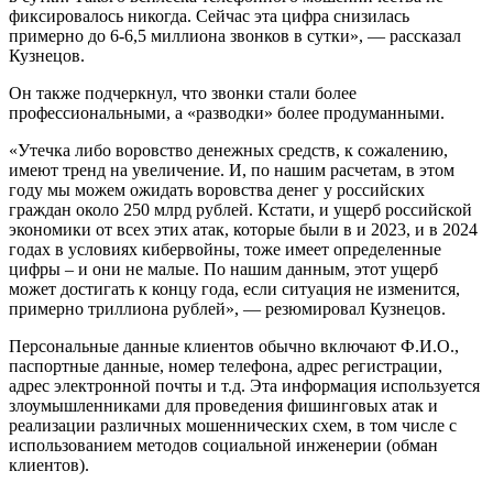
фиксировалось никогда. Сейчас эта цифра снизилась
примерно до 6-6,5 миллиона звонков в сутки», — рассказал
Кузнецов.
Он также подчеркнул, что звонки стали более
профессиональными, а «разводки» более продуманными.
«Утечка либо воровство денежных средств, к сожалению,
имеют тренд на увеличение. И, по нашим расчетам, в этом
году мы можем ожидать воровства денег у российских
граждан около 250 млрд рублей. Кстати, и ущерб российской
экономики от всех этих атак, которые были в и 2023, и в 2024
годах в условиях кибервойны, тоже имеет определенные
цифры – и они не малые. По нашим данным, этот ущерб
может достигать к концу года, если ситуация не изменится,
примерно триллиона рублей», — резюмировал Кузнецов.
Персональные данные клиентов обычно включают Ф.И.О.,
паспортные данные, номер телефона, адрес регистрации,
адрес электронной почты и т.д. Эта информация используется
злоумышленниками для проведения фишинговых атак и
реализации различных мошеннических схем, в том числе с
использованием методов социальной инженерии (обман
клиентов).