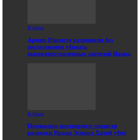
В Мире
Армии Израиля разрешили без
согласования убивать
высокопоставленных деятелей Ирана
В Мире
Пезешкиан подтвердил: министр
разведки Ирана Эсмаил Хатиб убит