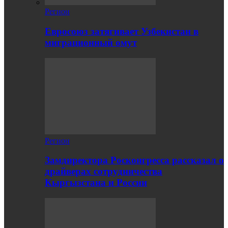
Регион
Евросоюз затягивает Узбекистан в
миграционный омут
Регион
Замдиректора Росконгресса рассказал о
драйверах сотрудничества
Кыргызстана и России