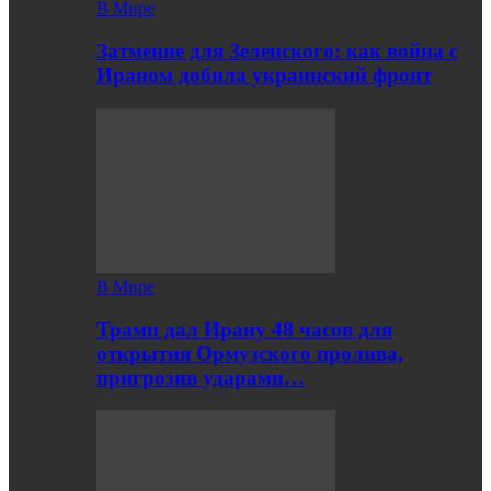
В Мире
Затмение для Зеленского: как война с
Ираном добила украинский фронт
В Мире
Трамп дал Ирану 48 часов для
открытия Ормузского пролива,
пригрозив ударами…