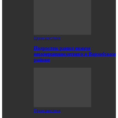
Происшествия
Подросток ранил ножом
несовершеннолетнего в Варзобском
районе
Происшествия