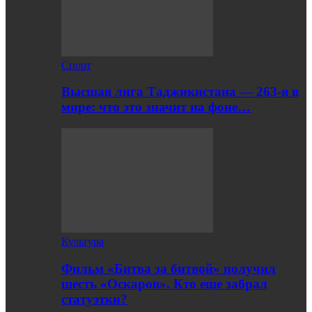
Спорт
Высшая лига Таджикистана — 263-я в
мире: что это значит на фоне…
Культура
Фильм «Битва за битвой» получил
шесть «Оскаров». Кто еще забрал
статуэтки?