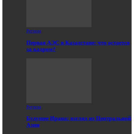
Регион
Первая АЭС в Казахстане: что остается
за кадром?
Регион
Будущее Ирана: взгляд из Центральной
Азии