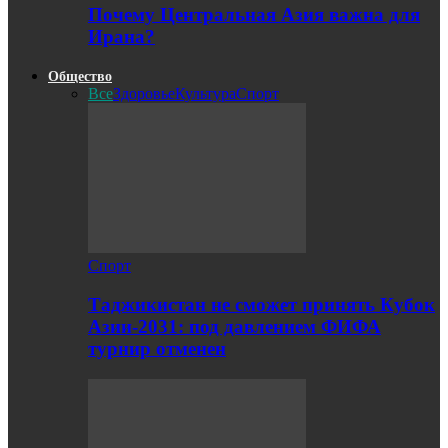
Почему Центральная Азия важна для
Ирана?
Общество
Все
Здоровье
Культура
Спорт
Спорт
Таджикистан не сможет принять Кубок
Азии-2031: под давлением ФИФА
турнир отменен