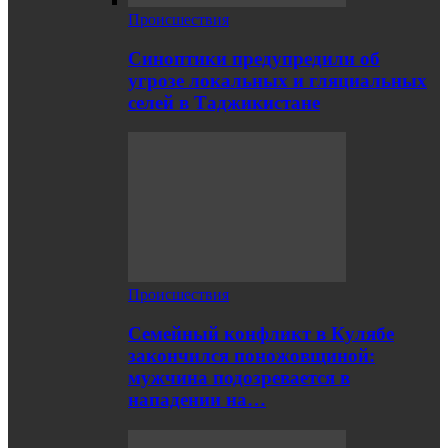
Происшествия
Синоптики предупредили об
угрозе локальных и гляциальных
селей в Таджикистане
Происшествия
Семейный конфликт в Кулябе
закончился поножовщиной:
мужчина подозревается в
нападении на…