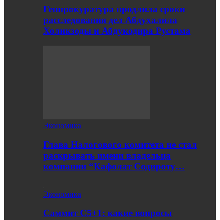
Генпрокуратура продлила сроки
расследования дел Абдухалила
Холикзоды и Абдукодира Рустама
Экономика
Глава Налогового комитета не стал
раскрывать имени владельца
компании “Кафолат Содироту…
Экономика
Саммит С5+1: какие вопросы