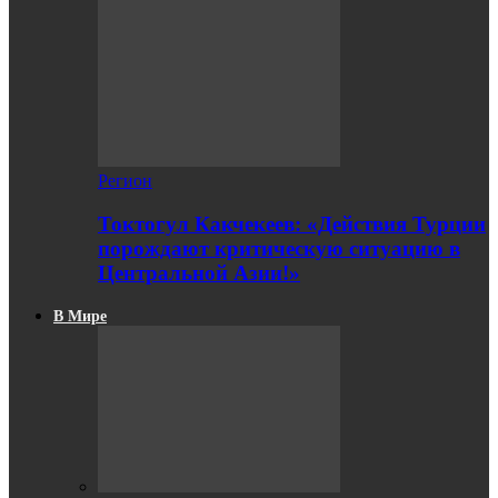
Регион
Токтогул Какчекеев: «Действия Турции
порождают критическую ситуацию в
Центральной Азии!»
В Мире