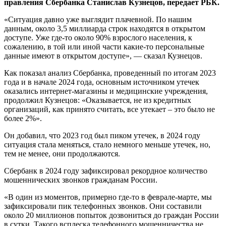
правления Сбербанка Станислав Кузнецов, передает РБК.
«Ситуация давно уже выглядит плачевной. По нашим
данным, около 3,5 миллиарда строк находятся в открытом
доступе. Уже где-то около 90% взрослого населения, к
сожалению, в той или иной части какие-то персональные
данные имеют в открытом доступе», — сказал Кузнецов.
Как показал анализ Сбербанка, проведенный по итогам 2023
года и в начале 2024 года, основным источником утечек
оказались интернет-магазины и медицинские учреждения,
продолжил Кузнецов: «Оказывается, не из кредитных
организаций, как принято считать, все утекает – это было не
более 2%».
Он добавил, что 2023 год был пиком утечек, в 2024 году
ситуация стала меняться, стало немного меньше утечек, но,
тем не менее, они продолжаются.
Сбербанк в 2024 году зафиксировал рекордное количество
мошеннических звонков гражданам России.
«В один из моментов, примерно где-то в феврале-марте, мы
зафиксировали пик телефонных звонков. Они составили
около 20 миллионов попыток дозвониться до граждан России
в сутки. Такого всплеска телефонного мошенничества не