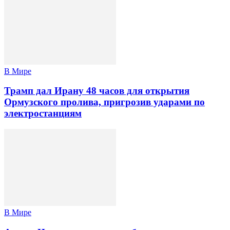
В Мире
Трамп дал Ирану 48 часов для открытия
Ормузского пролива, пригрозив ударами по
электростанциям
В Мире