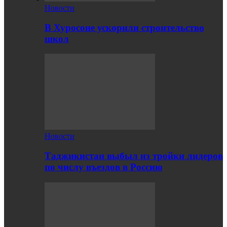
Новости
В Хуросоне ускорили строительство
школ
Новости
Таджикистан выбыл из тройки лидеров
по числу въездов в Россию