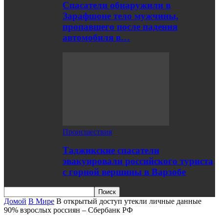
Спасатели обнаружили в
Зарафшоне тело мужчины,
пропавшего после падения
автомобиля в…
Происшествия
Таджикские спасатели
эвакуировали российского туриста
с горной вершины в Варзобе
Домой
В Мире
В открытый доступ утекли личные данные
90% взрослых россиян – Сбербанк РФ