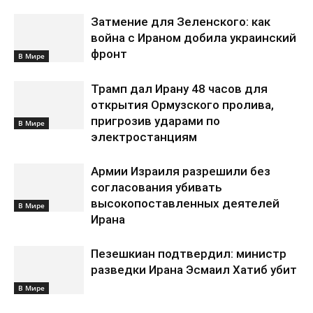
Затмение для Зеленского: как
война с Ираном добила украинский
фронт
В Мире
Трамп дал Ирану 48 часов для
открытия Ормузского пролива,
пригрозив ударами по
В Мире
электростанциям
Армии Израиля разрешили без
согласования убивать
высокопоставленных деятелей
В Мире
Ирана
Пезешкиан подтвердил: министр
разведки Ирана Эсмаил Хатиб убит
В Мире