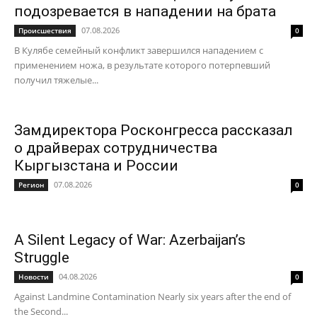
подозревается в нападении на брата
07.08.2026
Происшествия
0
В Кулябе семейный конфликт завершился нападением с
применением ножа, в результате которого потерпевший
получил тяжелые...
Замдиректора Росконгресса рассказал
о драйверах сотрудничества
Кыргызстана и России
07.08.2026
Регион
0
A Silent Legacy of War: Azerbaijan’s
Struggle
04.08.2026
Новости
0
Against Landmine Contamination Nearly six years after the end of
the Second...