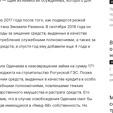
 — один из немногих осужденных, которого для
Н
П
п
пр
 2017 года после того, как подвергся резкой
кр
тана Эмомали Рахмона. В сентябре 2018 года он
оды за хищение средств, выданных в качестве
потребление служебными полномочиями, а также за
В
редств, а спустя год ему добавили еще 4 года и
о
н
Н
ли Одинаева в невозвращении займа на сумму 171
С 
бюджета на строительство Рогунской ГЭС. Позже
в
ии средств, выданных в качестве кредита в особо
ря
жебными полномочиями, повлекшими тяжкие
арственного имущества и растрате средств. Его
М
вив, что в случае освобождения Одинаев смог бы
с
дав имеющуюся в «Умед-88» собственность. Но
т