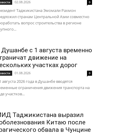
02.08.2026
овости
0
резидент Таджикистана Эмомали Рахмон
редложил странам Центральной Азии совместно
оработать вопрос строительства в регионе
упного...
 Душанбе с 1 августа временно
граничат движение на
ескольких участках дорог
01.08.2026
овости
0
1 августа 2026 года в Душанбе вводятся
ременные ограничения движения транспорта на
де участков...
ИД Таджикистана выразил
оболезнования Китаю после
рагического обвала в Чунцине