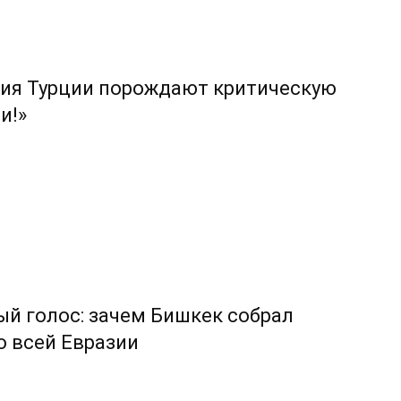
вия Турции порождают критическую
и!»
й голос: зачем Бишкек собрал
о всей Евразии