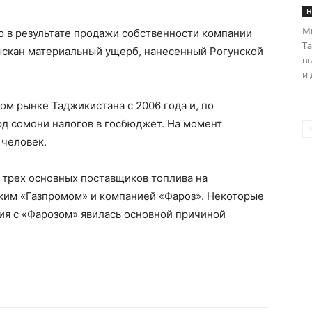
Н
М
то в результате продажи собственности компании
Та
ыскан материальный ущерб, нанесенный Рогунской
в
и 
ом рынке Таджикистана с 2006 года и, по
рд сомони налогов в госбюджет. На момент
 человек.
з трех основных поставщиков топлива на
ским «Газпромом» и компанией «Фароз». Некоторые
ия с «Фарозом» явилась основной причиной