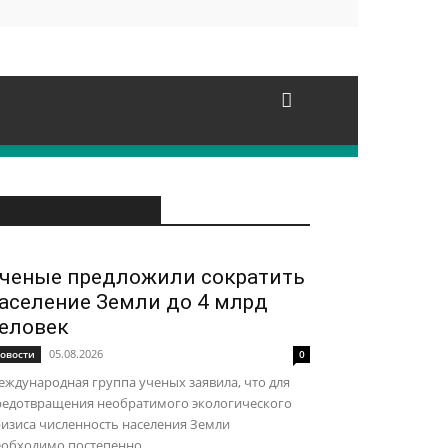
ЭТО ПОПУЛЯРНО
ченые предложили сократить
аселение Земли до 4 млрд
еловек
05.08.2026
овости
0
ждународная группа ученых заявила, что для
редотвращения необратимого экологического
изиса численность населения Земли
обходимо постепенно...