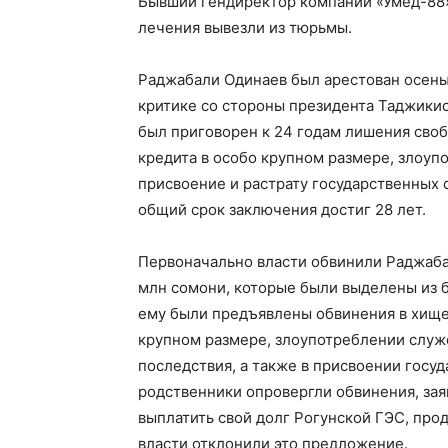
Бывший гендиректор компании «Умед-88»
лечения вывезли из тюрьмы.
Раджабали Одинаев был арестован осенью
критике со стороны президента Таджикис
был приговорен к 24 годам лишения своб
кредита в особо крупном размере, злоу
присвоение и растрату государственных с
общий срок заключения достиг 28 лет.
Первоначально власти обвинили Раджаба
млн сомони, которые были выделены из 
ему были предъявлены обвинения в хищен
крупном размере, злоупотреблении слу
последствия, а также в присвоении госуд
родственники опровергли обвинения, зая
выплатить свой долг Рогунской ГЭС, про
власти отклонили это предложение.