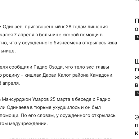
П
и Одинаев, приговоренный к 28 годам лишения
о
чался 7 апреля в больнице скорой помощи в
Р
но, что у осужденного бизнесмена открылась язва
льнице.
Ш
еля сообщили Радио Озоди, что тело экс-главы
г
 родину – кишлак Дараи Калот района Хамадони.
ж
 апреля.
в
Р
Мансурджон Умаров 25 марта в беседе с Радио
ли Одинаева в тюрьме ухудшилось и он был
помощи. По его словам, у осужденного открылась
Э
этом медучреждении.
п
к