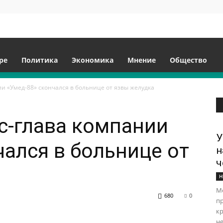
ре
Политика
Экономика
Мнение
Общество
и «Умед-88» скончался в больнице от язвы желудка
с-глава компании
У
чался в больнице от
н
ч
Н
Ме
680
0
п
кр
не