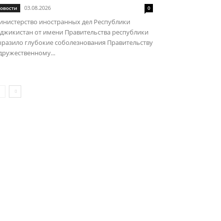
03.08.2026
овости
0
инистерство иностранных дел Республики
джикистан от имени Правительства республики
ыразило глубокие соболезнования Правительству
дружественному...