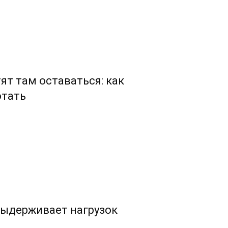
тят там оставаться: как
отать
выдерживает нагрузок