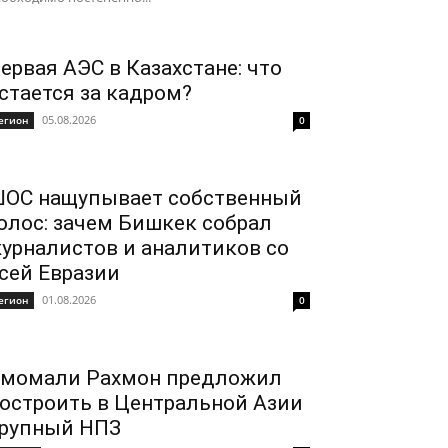
ервая АЭС в Казахстане: что
стается за кадром?
05.08.2026
егион
0
ОС нащупывает собственный
олос: зачем Бишкек собрал
урналистов и аналитиков со
сей Евразии
01.08.2026
егион
0
момали Рахмон предложил
остроить в Центральной Азии
рупный НПЗ