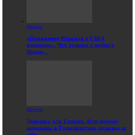
Мнение
«Поражение Израиля и США
очевидно». Что думают о войне в
Иране…
Мнение
Ловушка для Тамкин. Или почему
женщины в Таджикистане должны за
себя…