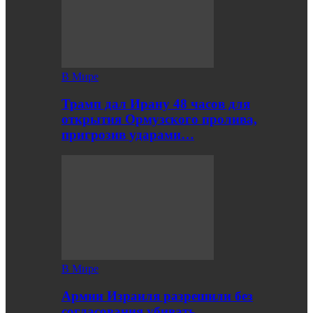
В Мире
Трамп дал Ирану 48 часов для
открытия Ормузского пролива,
пригрозив ударами…
В Мире
Армии Израиля разрешили без
согласования убивать