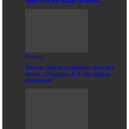
мире: что это значит на фоне…
Культура
Фильм «Битва за битвой» получил
шесть «Оскаров». Кто еще забрал
статуэтки?