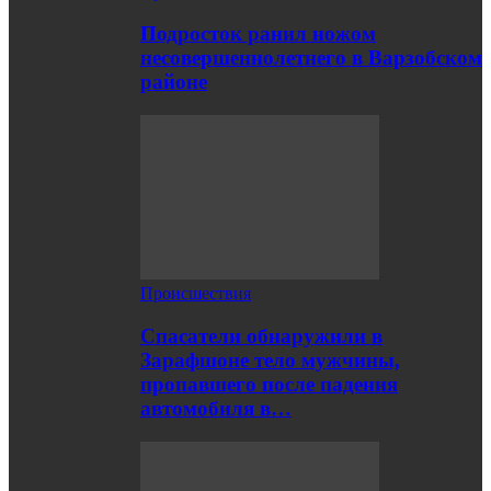
Подросток ранил ножом
несовершеннолетнего в Варзобском
районе
Происшествия
Спасатели обнаружили в
Зарафшоне тело мужчины,
пропавшего после падения
автомобиля в…