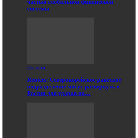
частью глобальной финансовой
системы
Новости
Reuters: Северокорейское ракетное
подразделение могут развернуть в
России для ударов по…