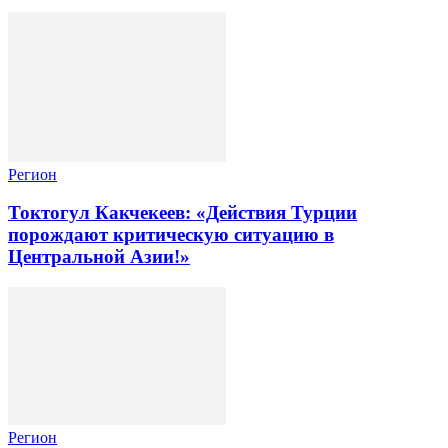
Регион
Токтогул Какчекеев: «Действия Турции
порождают критическую ситуацию в
Центральной Азии!»
Регион