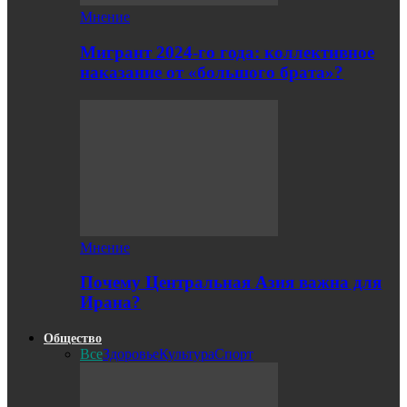
Мнение
Мигрант 2024-го года: коллективное
наказание от «большого брата»?
Мнение
Почему Центральная Азия важна для
Ирана?
Общество
Все
Здоровье
Культура
Спорт