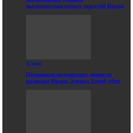
высокопоставленных деятелей Ирана
В Мире
Пезешкиан подтвердил: министр
разведки Ирана Эсмаил Хатиб убит