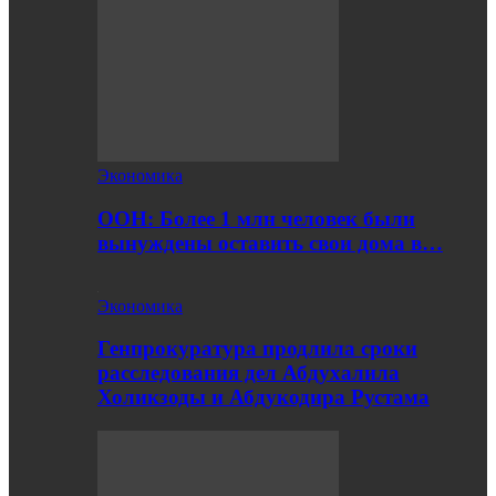
Экономика
ООН: Более 1 млн человек были
вынуждены оставить свои дома в…
Экономика
Генпрокуратура продлила сроки
расследования дел Абдухалила
Холикзоды и Абдукодира Рустама