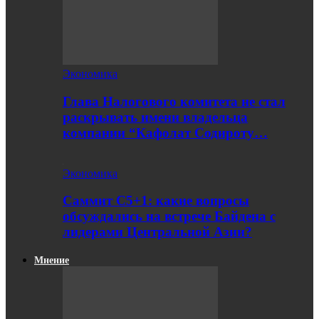
Экономика
Глава Налогового комитета не стал
раскрывать имени владельца
компании “Кафолат Содироту…
Экономика
Саммит С5+1: какие вопросы
обсуждались на встрече Байдена с
лидерами Центральной Азии?
Мнение