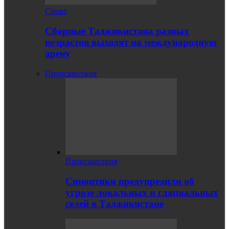
Спорт
Сборные Таджикистана разных
возрастов выходят на международную
арену
Происшествия
Происшествия
Синоптики предупредили об
угрозе локальных и гляциальных
селей в Таджикистане