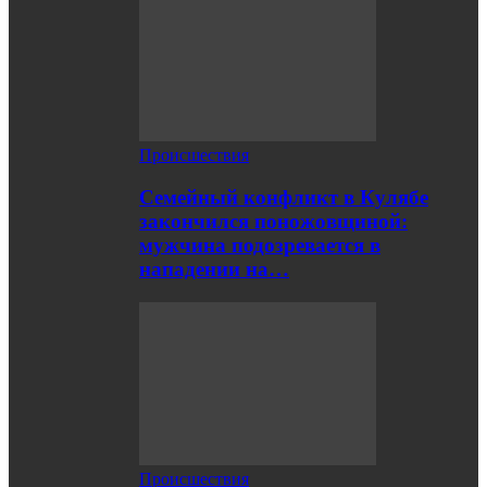
Происшествия
Семейный конфликт в Кулябе
закончился поножовщиной:
мужчина подозревается в
нападении на…
Происшествия