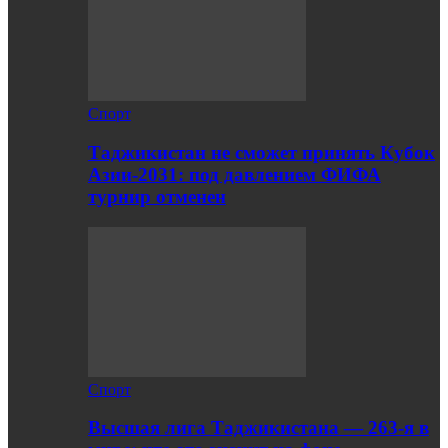
Спорт
Таджикистан не сможет принять Кубок
Азии-2031: под давлением ФИФА
турнир отменен
Спорт
Высшая лига Таджикистана — 263-я в