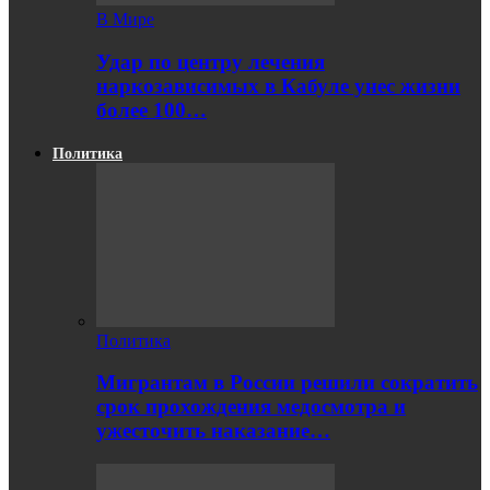
В Мире
Удар по центру лечения
наркозависимых в Кабуле унес жизни
более 100…
Политика
Политика
Мигрантам в России решили сократить
срок прохождения медосмотра и
ужесточить наказание…