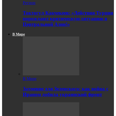
Регион
Токтогул Какчекеев: «Действия Турции
порождают критическую ситуацию в
Центральной Азии!»
В Мире
В Мире
Затмение для Зеленского: как война с
Ираном добила украинский фронт