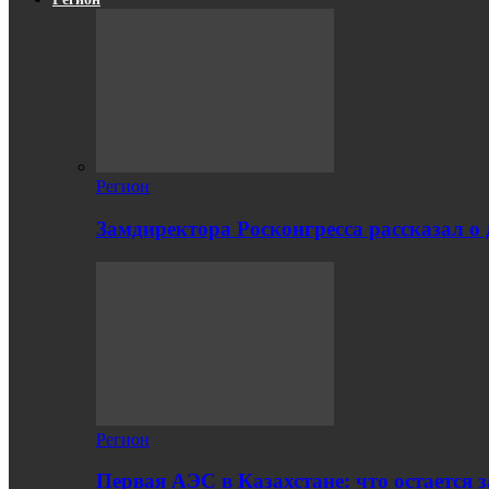
Регион
Замдиректора Росконгресса рассказал о
Регион
Первая АЭС в Казахстане: что остается 