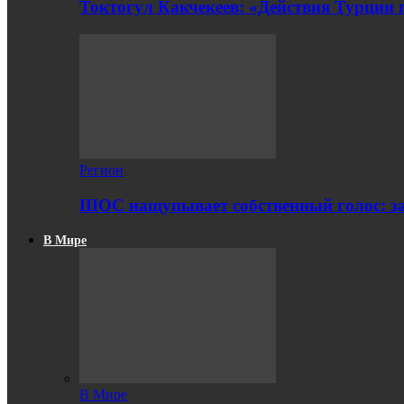
Токтогул Какчекеев: «Действия Турции
Регион
ШОС нащупывает собственный голос: з
В Мире
В Мире