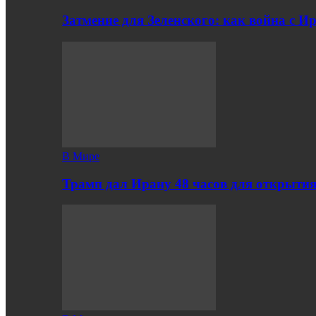
Затмение для Зеленского: как война с 
В Мире
Трамп дал Ирану 48 часов для открыти