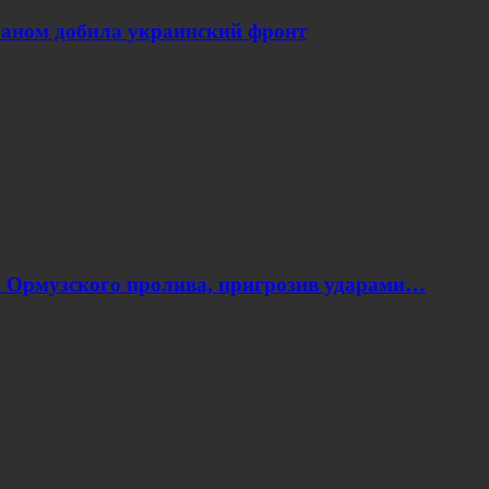
Ираном добила украинский фронт
я Ормузского пролива, пригрозив ударами…