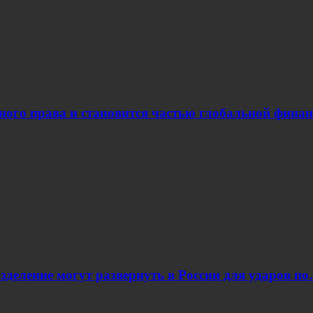
ого права и становится частью глобальной финан
азделение могут развернуть в России для ударов п