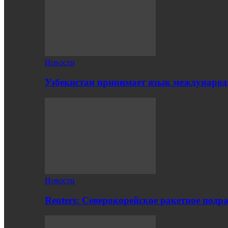
Новости
Узбекистан принимает язык международн
Новости
Reuters: Северокорейское ракетное подр