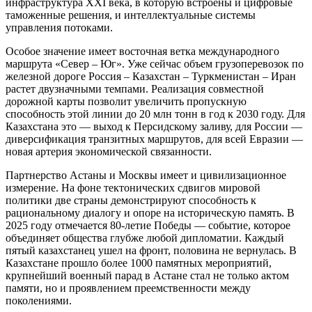
инфраструктура XXI века, в которую встроены и цифровые
таможенные решения, и интеллектуальные системы
управления потоками.
Особое значение имеет восточная ветка международного
маршрута «Север – Юг». Уже сейчас объем грузоперевозок по
железной дороге Россия – Казахстан – Туркменистан – Иран
растет двузначными темпами. Реализация совместной
дорожной карты позволит увеличить пропускную
способность этой линии до 20 млн тонн в год к 2030 году. Для
Казахстана это — выход к Персидскому заливу, для России —
диверсификация транзитных маршрутов, для всей Евразии —
новая артерия экономической связанности.
Партнерство Астаны и Москвы имеет и цивилизационное
измерение. На фоне тектонических сдвигов мировой
политики две страны демонстрируют способность к
рациональному диалогу и опоре на историческую память. В
2025 году отмечается 80-летие Победы — событие, которое
объединяет общества глубже любой дипломатии. Каждый
пятый казахстанец ушел на фронт, половина не вернулась. В
Казахстане прошло более 1000 памятных мероприятий,
крупнейший военный парад в Астане стал не только актом
памяти, но и проявлением преемственности между
поколениями.