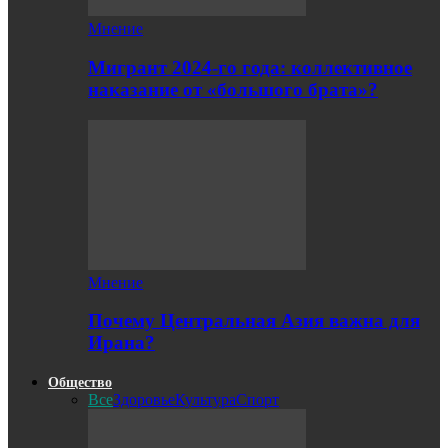
Мнение
Мигрант 2024-го года: коллективное
наказание от «большого брата»?
Мнение
Почему Центральная Азия важна для
Ирана?
Общество
Все
Здоровье
Культура
Спорт