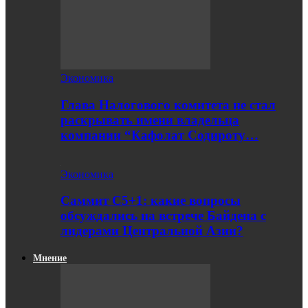
Экономика
Глава Налогового комитета не стал
раскрывать имени владельца
компании “Кафолат Содироту…
Экономика
Саммит С5+1: какие вопросы
обсуждались на встрече Байдена с
лидерами Центральной Азии?
Мнение