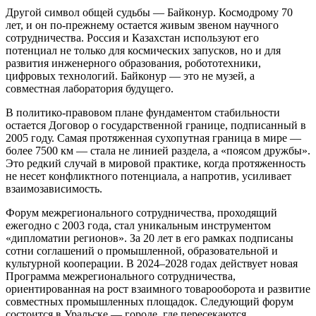
Другой символ общей судьбы — Байконур. Космодрому 70
лет, и он по-прежнему остается живым звеном научного
сотрудничества. Россия и Казахстан используют его
потенциал не только для космических запусков, но и для
развития инженерного образования, робототехники,
цифровых технологий. Байконур — это не музей, а
совместная лаборатория будущего.
В политико-правовом плане фундаментом стабильности
остается Договор о государственной границе, подписанный в
2005 году. Самая протяженная сухопутная граница в мире —
более 7500 км — стала не линией раздела, а «поясом дружбы».
Это редкий случай в мировой практике, когда протяженность
не несет конфликтного потенциала, а напротив, усиливает
взаимозависимость.
Форум межрегионального сотрудничества, проходящий
ежегодно с 2003 года, стал уникальным инструментом
«дипломатии регионов». За 20 лет в его рамках подписаны
сотни соглашений о промышленной, образовательной и
культурной кооперации. В 2024–2028 годах действует новая
Программа межрегионального сотрудничества,
ориентированная на рост взаимного товарооборота и развитие
совместных промышленных площадок. Следующий форум
состоится в Уральске — городе, где пересекаются