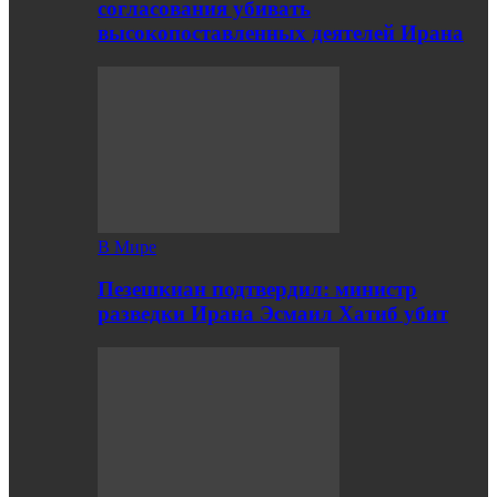
согласования убивать
высокопоставленных деятелей Ирана
В Мире
Пезешкиан подтвердил: министр
разведки Ирана Эсмаил Хатиб убит