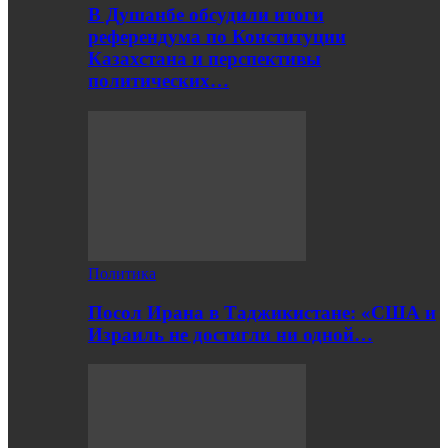
В Душанбе обсудили итоги
референдума по Конституции
Казахстана и перспективы
политических…
Политика
Посол Ирана в Таджикистане: «США и
Израиль не достигли ни одной…