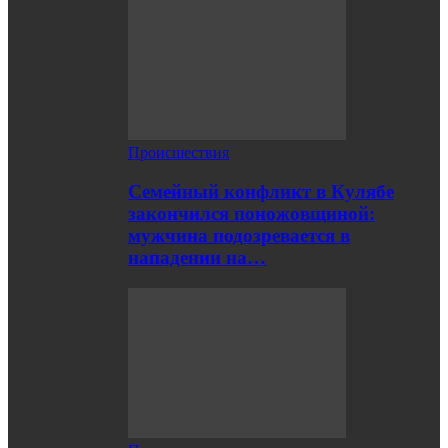
Происшествия
Семейный конфликт в Кулябе
закончился поножовщиной:
мужчина подозревается в
нападении на…