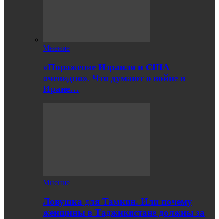
Мнение
«Поражение Израиля и США
очевидно». Что думают о войне в
Иране…
Мнение
Ловушка для Тамкин. Или почему
женщины в Таджикистане должны за