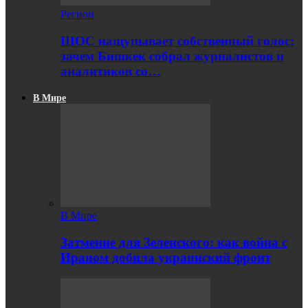
Регион
ШОС нащупывает собственный голос:
зачем Бишкек собрал журналистов и
аналитиков со…
В Мире
В Мире
Затмение для Зеленского: как война с
Ираном добила украинский фронт