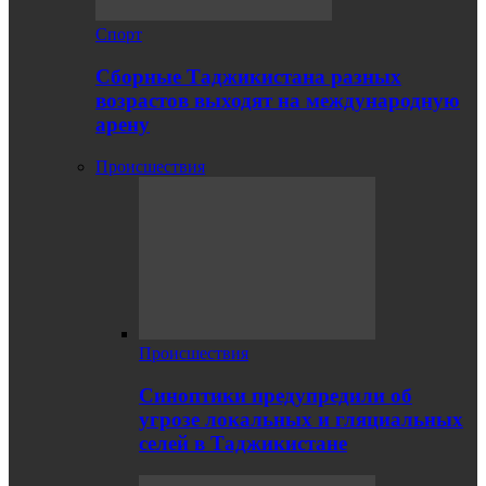
Спорт
Сборные Таджикистана разных
возрастов выходят на международную
арену
Происшествия
Происшествия
Синоптики предупредили об
угрозе локальных и гляциальных
селей в Таджикистане