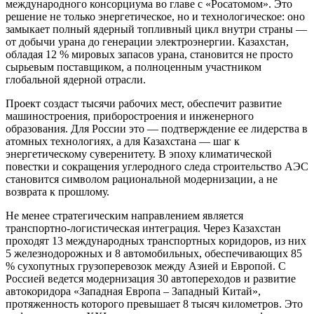
международного консорциума во главе с «Росатомом». Это
решение не только энергетическое, но и технологическое: оно
замыкает полный ядерный топливный цикл внутри страны —
от добычи урана до генерации электроэнергии. Казахстан,
обладая 12 % мировых запасов урана, становится не просто
сырьевым поставщиком, а полноценным участником
глобальной ядерной отрасли.
Проект создаст тысячи рабочих мест, обеспечит развитие
машиностроения, приборостроения и инженерного
образования. Для России это — подтверждение ее лидерства в
атомных технологиях, а для Казахстана — шаг к
энергетическому суверенитету. В эпоху климатической
повестки и сокращения углеродного следа строительство АЭС
становится символом рациональной модернизации, а не
возврата к прошлому.
Не менее стратегическим направлением является
транспортно-логистическая интеграция. Через Казахстан
проходят 13 международных транспортных коридоров, из них
5 железнодорожных и 8 автомобильных, обеспечивающих 85
% сухопутных грузоперевозок между Азией и Европой. С
Россией ведется модернизация 30 автопереходов и развитие
автокоридора «Западная Европа – Западный Китай»,
протяженность которого превышает 8 тысяч километров. Это