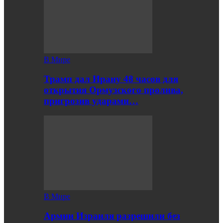
В Мире
Трамп дал Ирану 48 часов для
открытия Ормузского пролива,
пригрозив ударами…
В Мире
Армии Израиля разрешили без