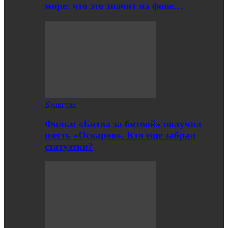
мире: что это значит на фоне…
Культура
Фильм «Битва за битвой» получил
шесть «Оскаров». Кто еще забрал
статуэтки?