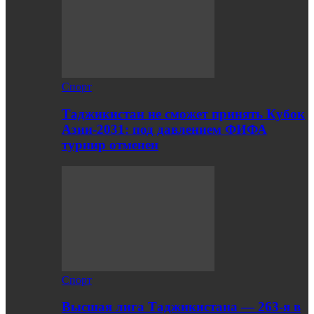
Спорт
Таджикистан не сможет принять Кубок
Азии-2031: под давлением ФИФА
турнир отменен
Спорт
Высшая лига Таджикистана — 263-я в