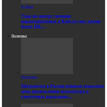
В Мире
Удар по центру лечения
наркозависимых в Кабуле унес жизни
более 100…
Политика
Политика
Мигрантам в России решили сократить
срок прохождения медосмотра и
ужесточить наказание…