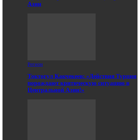
Азии
Регион
Токтогул Какчекеев: «Действия Турции
порождают критическую ситуацию в
Центральной Азии!»