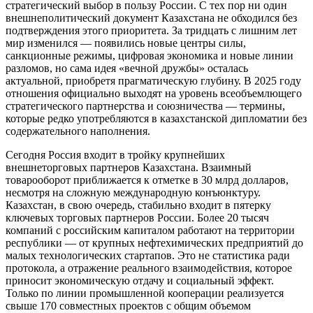
стратегический выбор в пользу России. С тех пор ни один
внешнеполитический документ Казахстана не обходился без
подтверждения этого приоритета. За тридцать с лишним лет
мир изменился — появились новые центры силы,
санкционные режимы, цифровая экономика и новые линии
разломов, но сама идея «вечной дружбы» осталась
актуальной, приобретя прагматическую глубину. В 2025 году
отношения официально выходят на уровень всеобъемлющего
стратегического партнерства и союзничества — термины,
которые редко употребляются в казахстанской дипломатии без
содержательного наполнения.
Сегодня Россия входит в тройку крупнейших
внешнеторговых партнеров Казахстана. Взаимный
товарооборот приближается к отметке в 30 млрд долларов,
несмотря на сложную международную конъюнктуру.
Казахстан, в свою очередь, стабильно входит в пятерку
ключевых торговых партнеров России. Более 20 тысяч
компаний с российским капиталом работают на территории
республики — от крупных нефтехимических предприятий до
малых технологических стартапов. Это не статистика ради
протокола, а отражение реального взаимодействия, которое
приносит экономическую отдачу и социальный эффект.
Только по линии промышленной кооперации реализуется
свыше 170 совместных проектов с общим объемом