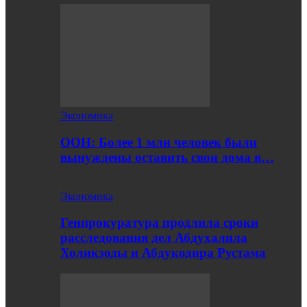
Экономика
ООН: Более 1 млн человек были
вынуждены оставить свои дома в…
Экономика
Генпрокуратура продлила сроки
расследования дел Абдухалила
Холикзоды и Абдукодира Рустама