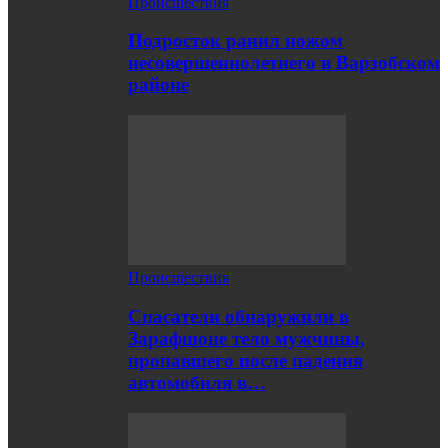
Происшествия
Подросток ранил ножом
несовершеннолетнего в Варзобском
районе
Происшествия
Спасатели обнаружили в
Зарафшоне тело мужчины,
пропавшего после падения
автомобиля в…