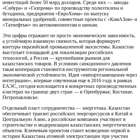
инвестиций более 50 млрд долларов. Среди них — заводы
«Сибура» и «Газпрома» по производству полиэтилена и
бутадиена, предприятия «ЕвроХима» по выпуску
минеральных удобрений, совместные проекты с «КамАЗом» и
«Татнефтью» по автокомпонентам и шинам.
Эти цифры отражают не просто экономическую зависимость,
а устойчивую взаимную связность, которая формирует
контуры евразийской промышленной экосистемы. Казахстан
выступает площадкой для локализации российских
технологий, а Россия — крупнейшим рынком для
казахстанских товаров. В условиях санкционного давления
такая кооперация становится инструментом региональной
экономической устойчивости. Идея «импортозамещения через
интеграцию», впервые озвученная еще в 2016 году в рамках
ЕАЭС, сегодня воплощается в конкретных производственных
кластерах на границе двух стран — в Оренбуржье, Костанае,
Петропавловске.
Отдельный пласт сотрудничества — энергетика. Казахстан
обеспечивает транзит российских энергоресурсов в Китай и
Центральную Азию, а российские компании участвуют в
строительстве и модернизации казахстанских энергетических
объектов. Ключевым проектом станет возведение первой в
истории Казахстана атомной электростанции при участии